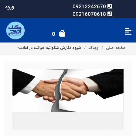
ورود
09212242670
09216078618
0
صفحه اصلی
وبلاگ
شیوه نگارش شکوائیه خیانت در امانت