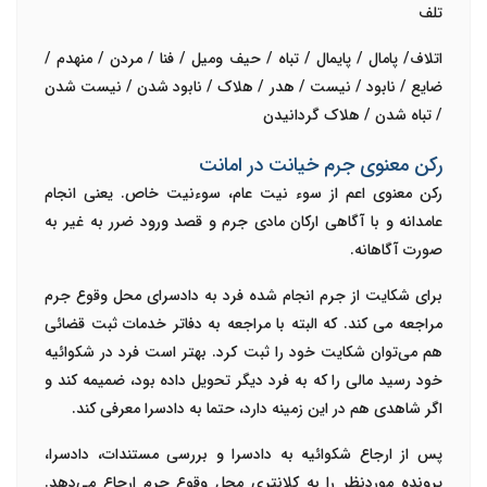
تلف
اتلاف/ پامال / پایمال / تباه / حیف ومیل / فنا / مردن / منهدم /
ضایع / نابود / نیست / هدر / هلاک / نابود شدن / نیست شدن
/ تباه شدن / هلاک گردانیدن
رکن معنوی جرم خیانت در امانت
رکن معنوی اعم از سوء نیت عام، سوءنیت خاص. یعنی انجام
عامدانه و با آگاهی ارکان مادی جرم و قصد ورود ضرر به غیر به
صورت آگاهانه.
برای شکایت از جرم انجام شده فرد به دادسرای محل وقوع جرم
مراجعه می کند. که البته با مراجعه به دفاتر خدمات ثبت قضائی
هم می‌توان شکایت خود را ثبت کرد. بهتر است فرد در شکوائیه
خود رسید مالی را که به فرد دیگر تحویل داده بود، ضمیمه کند و
اگر شاهدی هم در این زمینه دارد، حتما به دادسرا معرفی کند.
پس از ارجاع شکوائیه به دادسرا و بررسی مستندات، دادسرا،
پرونده موردنظر را به کلانتری محل وقوع جرم ارجاع می‌دهد.