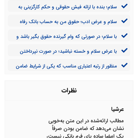
سلام؛ بنده با ارائه فیش حقوقی و حکم کارگزینی به
بانک، ضامن وام یکی از اقوام شدم. آیا بانک در صورت
سلام و عرض ادب؛ حقوق من به حساب بانک رفاه
نپرداختن اقساط وام می‌تواند اقساط را از حقوق من کسر کند
واریز می‌شود. از طرفی من ضامن وام دوستم در بانک ملی
یا این کار نیاز به گواهی کسر از حقوق دارد؟!
با سلام؛ در صورتی که وام گیرنده حقوق بگیر باشد و
شده ام و فیش حقوقی‌ام را برای ضمانت به این بانک دادم.
فیش حقوقی خود را به بانک داده باشد، آیا با عدم پرداخت
آیا بانک ملی می‌تواند حساب بانک رفاه من را به دلیل عدم
با عرض سلام و خسته نباشید؛ در صورت نپرداختن
اقساط این مبلغ از حساب خود او کسر می‌شود یا ضامن؟
پرداخت اقساط وام مسدود کند؟
اقساط کل مبلغ قسط از حقوق ضامن کسر خواهد شد؟
منظور از رتبه اعتباری مناسب که یکی از شرایط ضامن
در ضمانت وام است، چیست؟
نظرات
عرشیا
مطالب ارائه‌شده در این متن به‌خوبی
نشان می‌دهد که ضامن بودن صرفاً
یک امضا ساده پای فرم بانکی نیست،