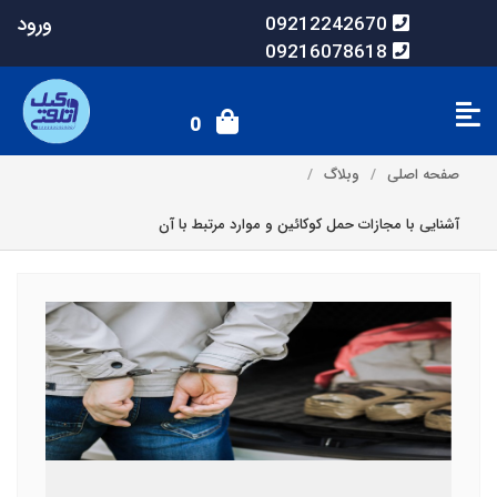
ورود
09212242670
09216078618
0
صفحه اصلی
وبلاگ
آشنایی با مجازات حمل کوکائین و موارد مرتبط با آن