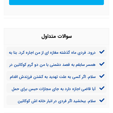
سوالات متداول
درود. فردی ماه گذشته مغازه ای از من اجاره کرد. بنا به
گفته همسایگان در آن کوکائین می فروشد. آیا میتوانم عقد
همسر سابقم به قصد دشمنی با من دو گرم کوکائین در
اجاره را باطل کنم؟
ماشین من قرار داده و من را به پلیس لو داد. اگر این
سلام. اگر کسی به علت تهدید به کشتن فرزندش اقدام
موضوع اثبات شود، مجازاتش چیست؟
به حمل 40 گرم کوکائین کرده باشد باز هم اعدام می شود؟
آیا قاضی اجازه دارد به جای مجازات حبس برای حمل
کوکائین، مجرم را به مجازات دیگری محکوم کند؟
سلام. ببخشید اگر فردی در انبار خانه اش کوکائین
نگهداری کند، آیا مالکیت خانه از او گرفته می شود؟