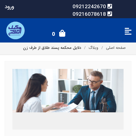
ورود
09212242670
09216078618
0
صفحه اصلی
وبلاگ
دلایل محکمه پسند طلاق از طرف زن