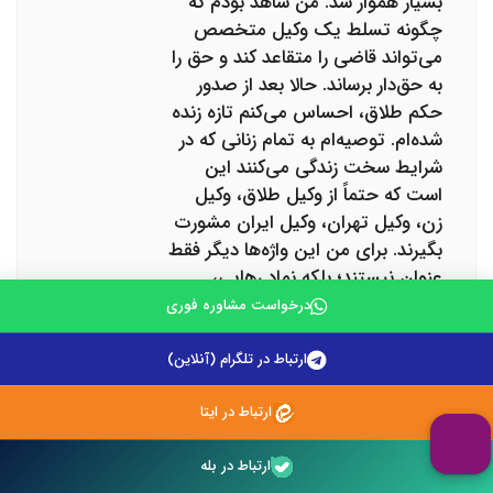
بسیار هموار شد. من شاهد بودم که
چگونه تسلط یک وکیل متخصص
می‌تواند قاضی را متقاعد کند و حق را
به حق‌دار برساند. حالا بعد از صدور
حکم طلاق، احساس می‌کنم تازه زنده
شده‌ام. توصیه‌ام به تمام زنانی که در
شرایط سخت زندگی می‌کنند این
است که حتماً از وکیل طلاق، وکیل
زن، وکیل تهران، وکیل ایران مشورت
بگیرند. برای من این واژه‌ها دیگر فقط
عنوان نیستند؛ بلکه نماد رهایی،
آگاهی و آغاز دوباره‌اند
درخواست مشاوره فوری
ارتباط در تلگرام (آنلاین)
سیده زهرا افشین
ارتباط در ایتا
در کشور ما ایران حق طلاق با مرد
ارتباط در بله
است. لکن امی تواند در شرایط ضمن