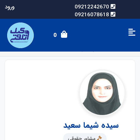
ورود
09212242670
09216078618
0
صفحه اصلی
وکلای آنلاین
سیده شیما سعید
سیده شیما سعید
مشاور حقوقی