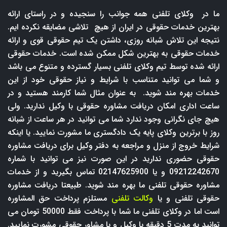
ما در وکلای تلفنی همه جوانب را سنجیده و در راستای ارائه
بهترین خدمات حقوقی در ایران از هیچ تلاشی مضایقه نکرده ایم.
نتیجه این تلاش شبانه روزی، داشتن یک تیم حقوقی قوی و ارائه
خدمات حقوقی به بهترین شکل ممکن شده است. خدمات حقوقی
ارائه شده توسط تیم وکلای تلفنی بسیار گسترده و متنوع می باشد
و شما می توانید متناسب با شرایط و نیاز حقوقی خود از این
خدمات بهره مند شوید. به عنوان مثال شما کارمند هستید و در
ساعت اداری امکان دریافت مشاوره حقوقی با وکیل ندارید. ولی
هیچ جای نگرانی وجود ندارد شما می توانید در هر ساعت از شبانه
روز با برترین وکلای پایه یک دادگستری ما مشورت نمایید. یا اینکه
شرایط خروج از منزل و مراجعه به دفتر وکیل برای دریافت مشاوره
حقوقی حضوری ندارید در این صورت نیز می توانید با شماره
09212242670 و یا 02147625900 تماس بگیرید و از خدمات
مشاوره حقوقی تلفنی ما بهره مند شوید. طبیعتا دریافت مشاوره
حقوقی تلفنی و یا
وکالت تلفنی
مستلزم پرداخت حق المشاوره
است اما در وکلای تلفنی ما شما با پرداخت فقط 50000 تومان می
توانید به مدت 5 دقیقه با وکیل و یا مشاور حقوقی مشورت نمایید.