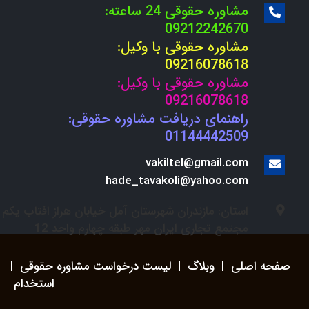
مشاوره حقوقی 24 ساعته:
09212242670
مشاوره حقوقی با وکیل:
09216078618
مشاوره حقوقی با وکیل:
09216078618
راهنمای دریافت مشاوره حقوقی:
01144442509
vakiltel@gmail.com
hade_tavakoli@yahoo.com
استان: مازندران شهرستان آمل خیابان هراز افتاب یکم
مجتمع تجاری ایران مهر طبقه چهارم واحد 12
صفحه اصلی
|
وبلاگ
|
لیست درخواست مشاوره حقوقی
|
استخدام