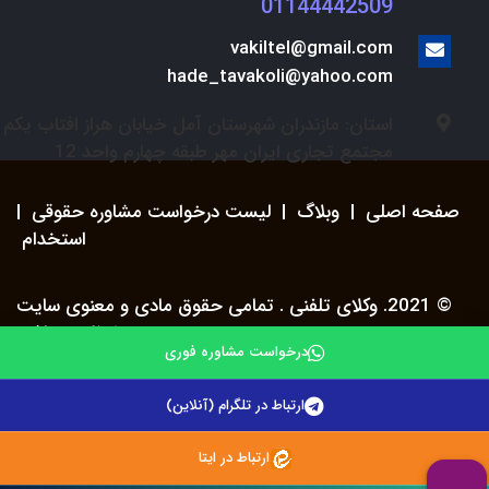
01144442509
vakiltel@gmail.com
hade_tavakoli@yahoo.com
استان: مازندران شهرستان آمل خیابان هراز افتاب یکم
مجتمع تجاری ایران مهر طبقه چهارم واحد 12
صفحه اصلی
|
وبلاگ
|
لیست درخواست مشاوره حقوقی
|
استخدام
© 2021. وکلای تلفنی . تمامی حقوق مادی و معنوی سایت
محفوظ می باشد.
درخواست مشاوره فوری
ارتباط در تلگرام (آنلاین)
ارتباط در ایتا