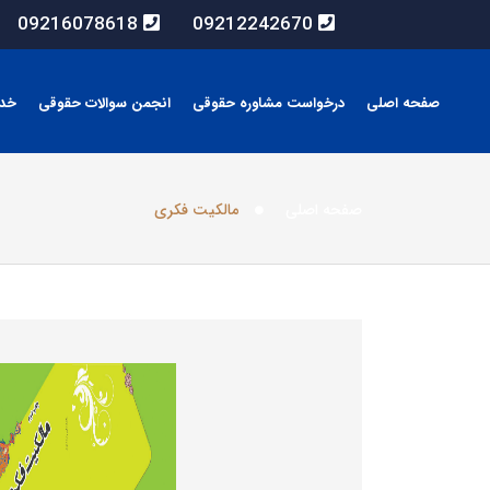
09216078618
09212242670
صفحه اصلی
درخواست مشاوره حقوقی
انجمن سوالات حقوقی
خد
صفحه اصلی
مالکیت فکری