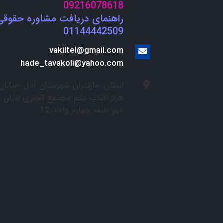
09216078618
راهنمای دریافت مشاوره حقوقی
01144442509
vakiltel@gmail.com
hade_tavakoli@yahoo.com
استان: مازندران شهرستان آمل خیابان
هراز افتاب یکم مجتمع تجاری ایران
مهر طبقه چهارم واحد 12