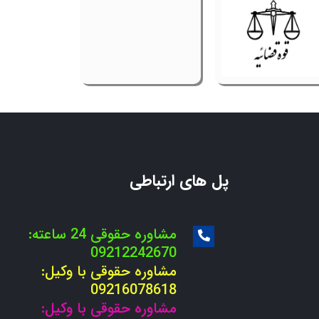
پل های ارتباطی
مشاوره حقوقی 24 ساعته:
09212242670
مشاوره حقوقی با وکیل:
09216078618
مشاوره حقوقی با وکیل: