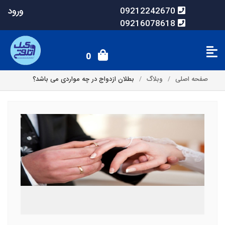
ورود
09212242670
09216078618
0
صفحه اصلی
وبلاگ
بطلان ازدواج در چه مواردی می باشد؟