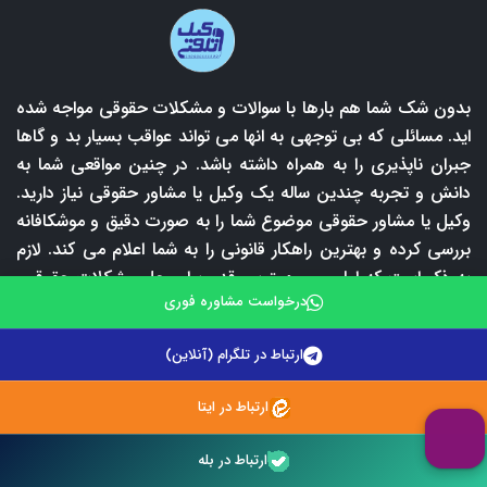
بدون شک شما هم بارها با سوالات و مشکلات حقوقی مواجه شده
اید. مسائلی که بی توجهی به انها می تواند عواقب بسیار بد و گاها
جبران ناپذیری را به همراه داشته باشد. در چنین مواقعی شما به
دانش و تجربه چندین ساله یک وکیل یا مشاور حقوقی نیاز دارید.
وکیل یا مشاور حقوقی موضوع شما را به صورت دقیق و موشکافانه
بررسی کرده و بهترین راهکار قانونی را به شما اعلام می کند. لازم
به ذکر است که اولین و مهمترین قدم برای حل مشکلات حقوقی،
درخواست مشاوره فوری
پیدا کردن یک وکیل و یا مشاور حقوقی مجرب می باشد. با توجه
به شمار بالای وکلای پایه یک دادگستری و یا مشاورین حقوقی،
ارتباط در تلگرام (آنلاین)
پیدا کردن یک وکیل کاربلد امری دشوار است. در این بین وکلای
تلفنی امکان ارتباط با برترین وکلای پایه یک دادگستری و مشاورین
ارتباط در ایتا
حقوقی را برای شما فراهم آورده است آن هم با قیمت مناسب و به
صورت شبانه روزی!! ما در وکلای تلفنی همه جوانب را سنجیده و
ارتباط در بله
در راستای ارائه بهترین خدمات حقوقی در ایران از هیچ تلاشی