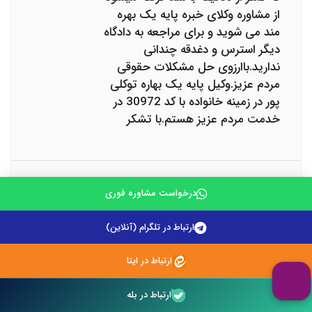
از مشاوره وکلای خبره پایه یک بهره
مند می شوید و برای مراجعه به دادگاه
دیگر استرس و دغدقه چندانی
ندارید.باارزوی حل مشکلات حقوقی
مردم عزیز.وکیل پایه یک بهاره توکلی
پور در زمینه خانواده با کد 30972 در
خدمت مردم عزیز هستم.با تشکر
سهند مهدی پور
درخواست مشاوره فوری
در صورتی که قرارداد اجاره به مکان
های مسکونی یا مکان های تجاری
ارتباط در تلگرام (آنلاین)
فاقد حق سر قفلی مربوط باشد، شورای
حل اختلاف محل وقوع ملک مرجع
ارتباط در ایتا
صالح خواهد بود. این در حالی است
که اگر اجاره به مکان های تجاری
ارتباط در بله
دارای حق سر قفلی مربوط باشد،