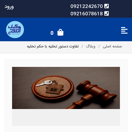
ورود
09212242670
09216078618
0
صفحه اصلی
وبلاگ
تفاوت دستور تخلیه با حکم تخلیه