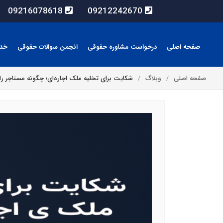
09216078618
09212242670
صفحه اصلی
درخواست مشاوره حقوقی
انجمن سوالات حقوقی
خد
صفحه اصلی
وبلاگ
شکایت برای تخلیه ملک اجاره‌ای؛ چگونه مستاجر را قا