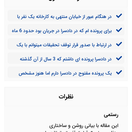
در هنگام عبور از خیابان منتهی به کارخانه یک نفر با
چاقو تهدیدم کرد. ضمن زدن چند ضربه با مشت و لگد
برای پرونده ام که در دادسرا در جریان بود حدود 6 ماه
وسایل همراهم از جمله کیف پولم را ربود. حالا دادسرا قرار
پیش قرار توقف تحقیقات صادر شد. اما جدیدا سرنخ های از
توقف تحقیقات را صادر کرده باید چکار کنم؟
در ارتباط با صدور قرار توقف تحقیقات میتوانم با یک
مجرم پیدا کرده ام و می دانم کی این کار را انجام داده است.
وکیل خوب و حرفه ای مشاوره انجام دهم؟ چون این تصور
امکان دارد پرونده دوباره به جریان بیفتد؟
در دادسرا پرونده ای داشتم که 3 سال از آن گذشته
را دارم که دادسرا در صدور توقف تحقیقات اشتباه کرده است.
است اما قرار توقف تحقیقات نیز صادر نشده است. در واقع
یک پرونده مفتوح در دادسرا دارم اما هنوز مشخص
هیچ پیامی برای من نیامده است. این پرونده احتمالا تا چه
نشده است چه کسی جرم را مرتکب شده است. اگر 2 سال از
زمانی باز خواهد ماند؟
جرم بگذرد و شخص مورد نظر پیدا نشود چکار باید کنم؟ اگر
بعد از توقف تحقیقات مجرم پیدا شود چه اتفاقی می افتد؟
نظرات
رستمی
این مقاله با بیانی روشن و ساختاری