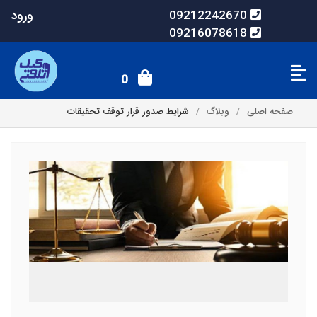
ورود
09212242670
09216078618
0
صفحه اصلی
وبلاگ
شرایط صدور قرار توقف تحقیقات