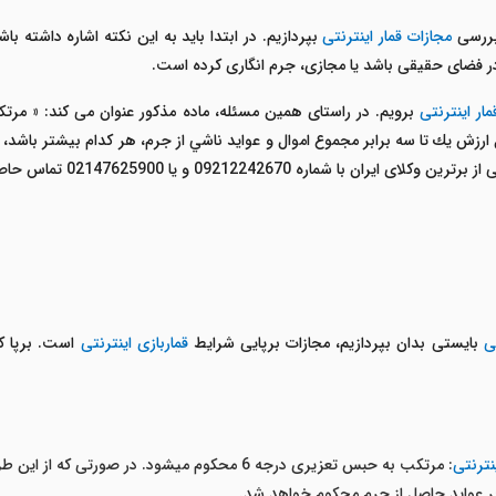
بررسی
مجازات قمار اینترنتی
ار اینترنتی
برویم. در راستای همین مسئله، ماده مذکور عنوان می کند: « مرتک
ش يك تا سه برابر مجموع اموال و عوايد ناشي از جرم، هر كدام بيشتر باشد، م
اره 09212242670 و یا 02147625900 تماس حاصل نمایید.
ی
بایستی بدان بپردازیم، مجازات برپایی شرایط
قماربازی اینترنتی
است. برپا ک
نترنتی