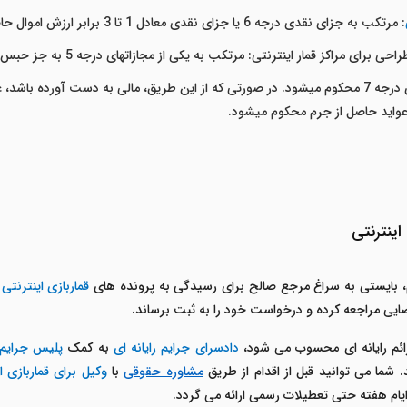
: مرتکب به جزای نقدی درجه 6 یا جزای نقدی معادل 1 تا 3 برابر ارزش اموال حاصله از جرم (هر کدام که بیشتر باشد) محکوم می­شود.
قمار اینترنتی: مرتکب به یکی از مجازات­های درجه 5 به جز حبس محکوم خواهد شد.
: مرتکب به حبس و جزای نقدی درجه 7 محکوم می­شود. در صورتی که از این طریق، مالی به دست
عواید حاصل از جرم محکوم می­شود.
اینترنتی
، بایستی به سراغ مرجع صالح برای رسیدگی به پرونده های
قماربازی اینترنتی
ب
قضایی مراجعه کرده و درخواست خود را به ثبت برساند.
ائم رایانه ای محسوب می شود،
دادسرای جرایم رایانه ای
به کمک
پلیس جرایم
شما می توانید قبل از اقدام از طریق
مشاوره حقوقی
با
وکیل برای قماربازی ا
یام هفته حتی تعطیلات رسمی ارائه می گردد.