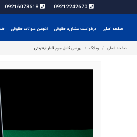
09216078618
09212242670
صفحه اصلی
درخواست مشاوره حقوقی
انجمن سوالات حقوقی
خد
صفحه اصلی
وبلاگ
بررسی کامل جرم قمار اینترنتی