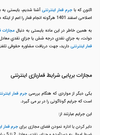
اکنون که با
جرم قمار اینترنتی
آشنا شدیم، بایستی به 
اصلاحی اسفند 1401 هرگونه انجام قمار را اعم از اینکه در فضای حقیقی باشد یا مجازی، جرم انگاری کرده است.
به همین خاطر در این ماده بایستی به دنبال
مجازات قم
دولت، به جزاي نقدي درجه شش يا جزاي نقدي معادل ارز
قمار اینترنتی
دارید، جهت دریافت مشاوره حقوقی تلفنی از برترین وکلای ایران با شم
مجازات برپایی شرایط قماربازی اینترنتی
یکی دیگر از مواردی که هنگام بررسی
جرم قمار اینترنت
است که جرایم گوناگونی را در بر می گیرد.
این جرایم عبارتند از:
دایر کردن یا اداره نمودن فضای مجازی برای
جرم قمار ای
ضبط اموال به دست­آمده و جزای نقدی معادل 2 تا 5 برابر عواید حاصل از جرم محکوم خواهد شد.