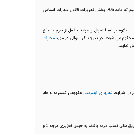
بپردازیم. در ابتدا باید به این نکته اشاره داشته باشیم که ماده 705 بخش تعزیرات قانون مجازات اسلامی
ب علاوه بر ضبط اموال و عوايد حاصل از جرم به نفع
حكوم مي ‌شود». در نتیجه اگر سوالی در مورد
مجازات
ردن شرایط
قماربازی اینترنتی
مفهومی گسترده و عام
: مرتکب به حبس تعزیری درجه 6 محکوم می­شود. در صورتی که از این طریق مالی کسب کرده باشد، به حبس تعزیری درجه 5 و