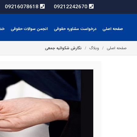
09216078618
09212242670
صفحه اصلی
درخواست مشاوره حقوقی
انجمن سوالات حقوقی
خد
صفحه اصلی
وبلاگ
نگارش شکوائیه جمعی