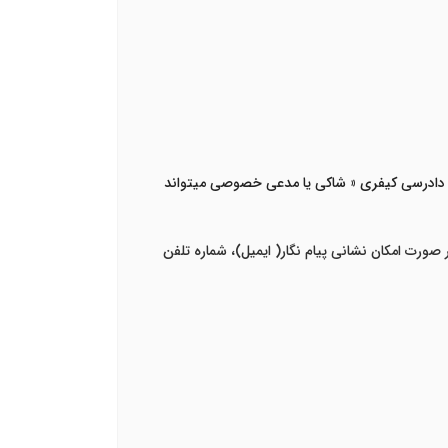
اده 68 قانون آیین دادرسی کیفری « شاکی یا مدعی خصوصی میتواند
ورت امکان نشانی پیام نگار( ایمیل)، شماره تلفن