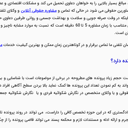
غ بسیار بالایی را به خواهان دعاوی تحمیل می کند و مشکلات اقتصادی و عدم ت
مشاورین حقوقی می شود در حالی که تماس و
مشاوره
حقوقی
آنلاین
و وکلای تلفن
 اینکه در وقت صرفه جویی و سلامت و بهداشت جسمی و روانی طرفین دعاوی ح
از وکلای مجرب ما هزینه ای بین 15 تا 100 هزار تومان متناسب با زمان مشاوره 5 تا 0
سان تلفنی ما تماس برقرار و در کوتاهترین زمان ممکن و بهترین کیفیت خدمات
مش
ده دارد؟
وست حجم زیاد پرونده های مطروحه در برخی از موضوعات است با شناسایی و ب
واند به کم نمودن تعداد این پرونده ها کمک نماید بالا بردن سطح آگاهی افراد 
قوقی و یا وکلای متخصص در نگارش شکوائیه فردی و یا نگارش شکوائیه جمعی
گستری که در این حوزه تخصص کافی را داراست، می تواند در روند پرونده تاث
رم و ارائه ادله و مستندات لازم و محکمه پسند می تواند قاضی پرونده را از چ