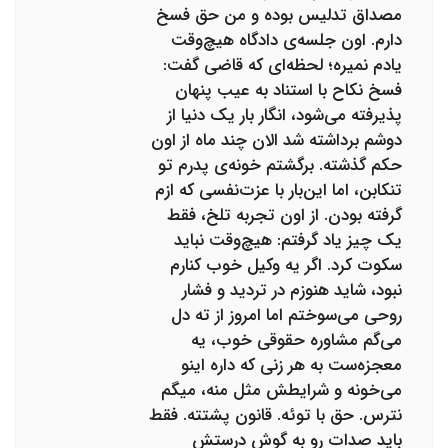
مصداق تدلیس بوده و من حق فسخ
دارم. اون جلسه‌ی دادگاه هیچ‌وقت
یادم نمیره؛ لحظه‌ای که قاضی گفت:
فسخ نکاح با استناد به عیب پنهان
پذیرفته می‌شود، انگار بار یک دنیا از
دوشم برداشته شد الان چند ماه از اون
حکم گذشته. برگشتم خونه‌ی پدرم تو
تنکابن، اما این‌بار با عزت‌نفسی که ازم
گرفته بودن. از اون تجربه تلخ، فقط
یک چیز یاد گرفتم: هیچ‌وقت نباید
سکوت کرد. اگر یه وکیل خوب کنارم
نبود، شاید هنوزم در تردید و فشار
روحی می‌سوختم اما امروز از ته دل
می‌گم مشاوره حقوقی خوب، یه
معجزه‌ست به هر زنی که داره اینو
می‌خونه و شرایطش مثل منه، میگم
نترس. حق با توئه. قانون پشتته. فقط
باید صدات رو به گوش درستش