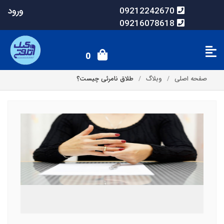
ورود
09212242670
09216078618
0
صفحه اصلی
وبلاگ
طلاق نامرئی چیست؟