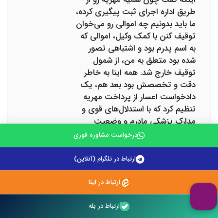
طریق اداره اجرای ثبت پیگیری کرده،
ما باید بدونیم چه اموالی رو می‌خوان
توقیف کنن با کمک وکیل، اموالی که
به اسم پدرم بود و اشتباهی تصور
شده بود متعلق به من، از شمول
توقیف خارج شد. همه اینا به خاطر
دقت و تخصصش بود بعد هم، یک
دادخواست اعسار از پرداخت مهریه
تنظیم کرد که با استدلال‌های قوی و
مدارک پزشکی مادرم و وضعیت
درآمدی‌ام، تونست قاضی رو قانع کنه
درخواست مشاوره فوری
که مهریه باید قسط‌بندی بشه در
نهایت، با حضور همون وکیل خبره در
ارتباط در تلگرام (آنلاین)
جلسه دادگاه خانواده قائم‌شهر،
تونستیم رأیی بگیریم که طبق اون،
ارتباط در ایتا
فقط موظف به پرداخت ماهانه یک
مقدار مشخصی از سکه‌ها بودم. هم
ارتباط در بله