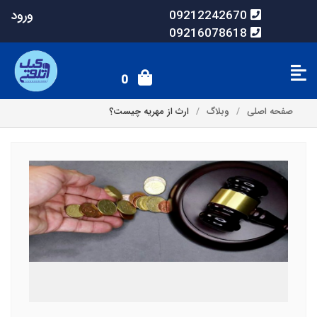
ورود
09212242670
09216078618
0
صفحه اصلی
وبلاگ
ارث از مهریه چیست؟