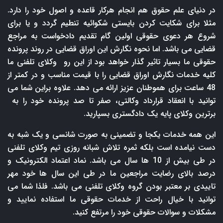
در دنیای علم حقوق هم انجام هرکار قاعده و اصول خود را دارد.
مثلا برای شکایت کردن بایستی شکوائیه تنطیم گردد و یا برای
شروع هر دعوی حقوقی اولین گام تقدیم دادخواست به مراجع
قضایی می باشد. اما نحوه نگارش این اوراق قضایی در روند پرونده
حقوقی ما بسیار تاثیر گذار خواهد بود از این رو وکلای تلفنی ما
کلیه خدمات نگارش اوراق قضایی را با قیمت مناسب و در کمتر از
48 ساعت برای هموطنان عزیز ارائه می دهد. علاوه براین شما می
توانید با انعقاد قرارداد وکالتی، صفر تا صد پرونده خود را به
برترین وکلای پایه یک دادگستری بسپارید.
این همه خدمات یکجا و تضمینی به صورت شانسی و یک شبه به
دست نیامده است بلکه ثمره تلاش شبانه روزی تیم وکلای تلفنی
در طی بیش از 10 ها سال می باشد. نماد اعتماد الکترونیک و
درصد بالای رضایت مراجعین ما در طی این سال ها خود مهر
تاییدی بر معتبر بودن گروه وکلای تلفنی می باشد. فلذا شما می
توانید با خیال راحت از خدمات حقوقی ما استفاده نمایید و
مشکلات و سوالات حقوقی خود را مرتفع کنید.