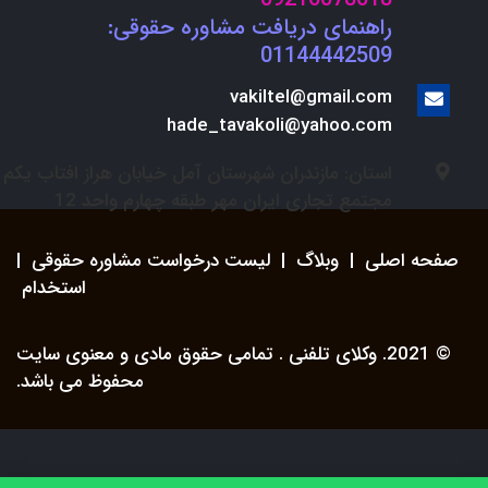
راهنمای دریافت مشاوره حقوقی:
01144442509
vakiltel@gmail.com
hade_tavakoli@yahoo.com
استان: مازندران شهرستان آمل خیابان هراز افتاب یکم
مجتمع تجاری ایران مهر طبقه چهارم واحد 12
صفحه اصلی
|
وبلاگ
|
لیست درخواست مشاوره حقوقی
|
استخدام
© 2021. وکلای تلفنی . تمامی حقوق مادی و معنوی سایت
محفوظ می باشد.