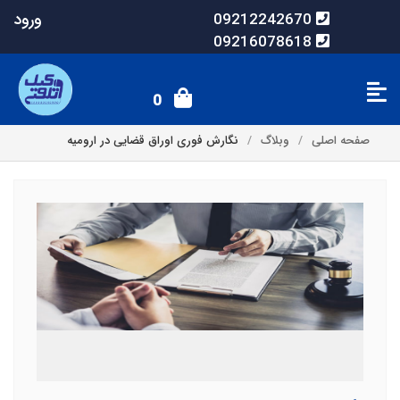
ورود
09212242670
09216078618
0
صفحه اصلی
وبلاگ
نگارش فوری اوراق قضایی در ارومیه