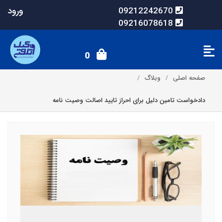
ورود
09212242670
09216078618
0
صفحه اصلی
وبلاگ
دادخواست تامین دلیل برای احراز تایید اصالت وصیت نامه