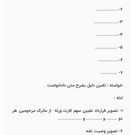
۲-...................
۳-....................
۴-..................
۵- ..................
۶-.................
۷- ..............
خواسته :
تامین دلیل بشرح متن دادخواست
ادله :
۱- تصویر قرارداد تعیین سهم الارث ورثه از ماترک مرحومین هر
دو ......... و ............. و ....................
۲- تصویر وصیت نامه