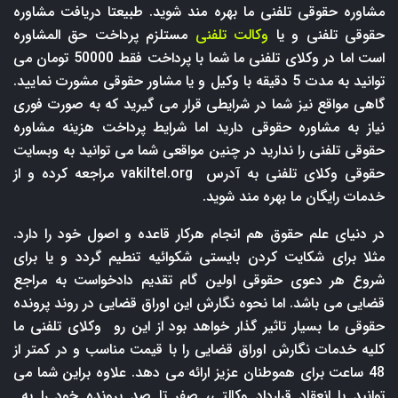
مشاوره حقوقی تلفنی ما بهره مند شوید. طبیعتا دریافت مشاوره
حقوقی تلفنی و یا
وکالت تلفنی
مستلزم پرداخت حق المشاوره
است اما در وکلای تلفنی ما شما با پرداخت فقط 50000 تومان می
توانید به مدت 5 دقیقه با وکیل و یا مشاور حقوقی مشورت نمایید.
گاهی مواقع نیز شما در شرایطی قرار می گیرید که به صورت فوری
نیاز به مشاوره حقوقی دارید اما شرایط پرداخت هزینه مشاوره
حقوقی تلفنی را ندارید در چنین مواقعی شما می توانید به وبسایت
حقوقی وکلای تلفنی به آدرس
vakiltel.org
مراجعه کرده و از
خدمات رایگان ما بهره مند شوید.
در دنیای علم حقوق هم انجام هرکار قاعده و اصول خود را دارد.
مثلا برای شکایت کردن بایستی شکوائیه تنطیم گردد و یا برای
شروع هر دعوی حقوقی اولین گام تقدیم دادخواست به مراجع
قضایی می باشد. اما نحوه نگارش این اوراق قضایی در روند پرونده
حقوقی ما بسیار تاثیر گذار خواهد بود از این رو وکلای تلفنی ما
کلیه خدمات نگارش اوراق قضایی را با قیمت مناسب و در کمتر از
48 ساعت برای هموطنان عزیز ارائه می دهد. علاوه براین شما می
توانید با انعقاد قرارداد وکالتی، صفر تا صد پرونده خود را به