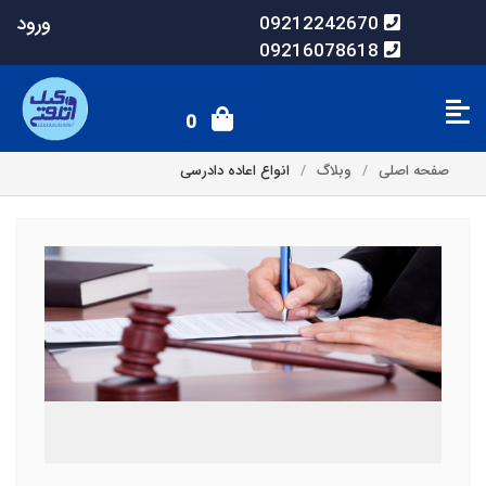
ورود
09212242670
09216078618
0
صفحه اصلی
وبلاگ
انواع اعاده دادرسی