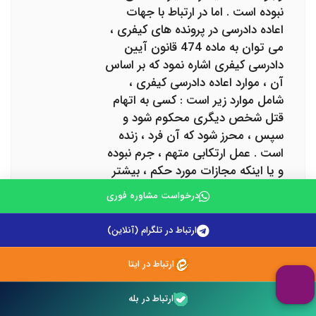
نبوده است . اما در ارتباط با جهات
اعاده دادرسی در پرونده های کیفری ،
می توان به ماده 474 قانون آیین
دادرسی کیفری اشاره نمود که بر اساس
آن ، موارد اعاده دادرسی کیفری ،
شامل موارد زیر است : کسی به اتهام
قتل شخص دیگری محکوم شود و
سپس ، محرز شود که آن فرد ، زنده
است . عمل ارتکابی متهم ، جرم نبوده
و یا اینکه مجازات مورد حکم ، بیشتر
از مجازات قانونی باشد . درباره یک فرد
درخواست مشاوره فوری
، به اتهام واحد ، احکام متفاوتی از
دادگاه صادر شود . مشخص شود که
ارتباط در تلگرام (آنلاین)
مبنای حکم دادگاه ، ارائه اسناد جعلی
و یا شهادت دروغ بوده است . دو نفر
ارتباط در ایتا
به علت انتساب جرمی محکوم شده
باشند ؛ به نحوی که از تعارض دو حکم
ارتباط در بله
، بی گناهی یکی از آنها ، احراز گردد .