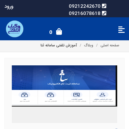
ورود
09212242670
09216078618
0
صفحه اصلی
وبلاگ
آموزش تلفنی سامانه ثنا