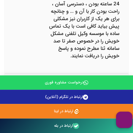
24 ساعته بودن ، دسترسی آسان ،
راحت بودن کار با آن و ... و چنانچه
برای هر یک از کاربران نیز مشکلی
پیش بیاید کافی است با یک تماس
ساده با موسسه وکیل تلفنی مشکل
خویش را در خصوص صفر تا صد
سامانه ثنا مطرح نموده و پاسخ
خویش را دریافت نمایند.
علیرضا محمدی
درخواست مشاوره فوری
سلام وقت بخیر مقاله مفیدی بود و از
ارتباط در تلگرام (آنلاین)
مطالعه اون بسیار بهره بردم امروز
مشاوره تلفنی داشتم که بسیار برام
ارتباط در ایتا
روشنگر بود و کمک کرد خیالم از بابت
مشکل و نگرانی زیادی که داشتم
ارتباط در بله
آسوده شود. خدا به شما خیر دنیا و