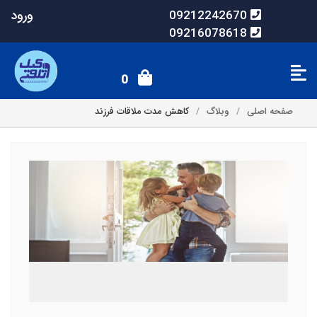
ورود
09212242670
09216078618
0
صفحه اصلی
وبلاگ
کاهش مدت ملاقات فرزند