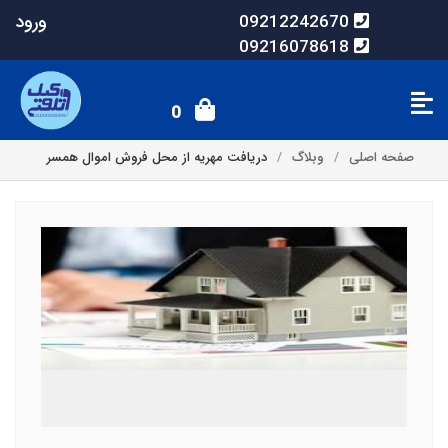
ورود
09212242670
09216078618
0
صفحه اصلی
وبلاگ
دریافت مهریه از محل فروش اموال همسر