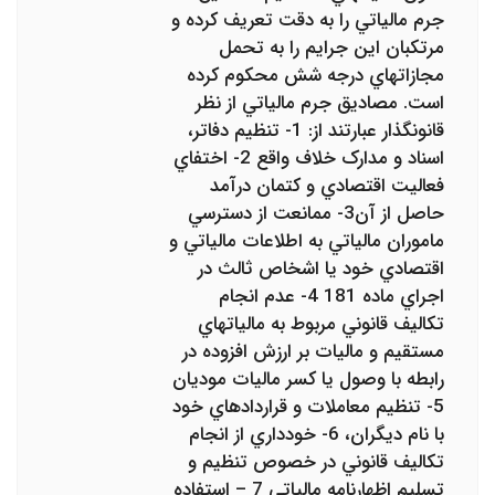
جرم مالياتي را به دقت تعريف کرده و
مرتکبان اين جرايم را به تحمل
مجازات‏هاي درجه شش محکوم کرده
است. مصاديق جرم مالياتي از نظر
قانونگذار عبارتند از: 1- تنظيم دفاتر،
اسناد و مدارک خلاف واقع 2- اختفاي
فعاليت اقتصادي و کتمان درآمد
حاصل از آن3- ممانعت از دسترسي
ماموران مالياتي به اطلاعات مالياتي و
اقتصادي خود يا اشخاص ثالث در
اجراي ماده 181 4- عدم انجام
تکاليف قانوني مربوط به ماليات‏هاي
مستقيم و ماليات بر ارزش افزوده در
رابطه با وصول يا کسر ماليات موديان
5- تنظيم معاملات و قراردادهاي خود
با نام ديگران، 6- خودداري از انجام
تکاليف قانوني در خصوص تنظيم و
تسليم اظهارنامه مالياتي 7 – استفاده