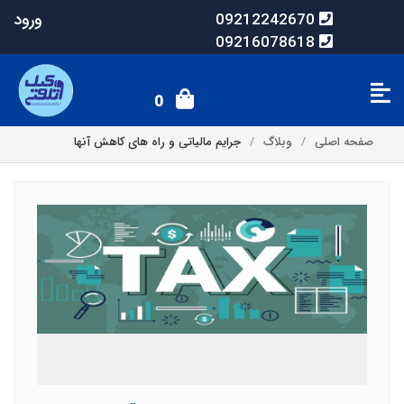
ورود
09212242670
09216078618
0
صفحه اصلی
وبلاگ
جرایم مالیاتی و راه های کاهش آنها