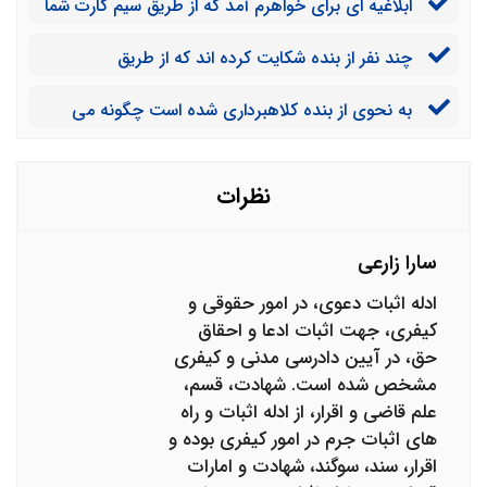
ابلاغیه ای برای خواهرم آمد که از طریق سیم کارت شما
صورت غیابی پسرم را محکوم به 6ماه حبس محکوم کرد.
کلاهبرداری کامپیوتری اتفاق افتاده است. در حالی که
رضایت شاکی را گرفتم آیا تاثیری در حبس دارد؟
چند نفر از بنده شکایت کرده اند که از طریق
خواهرم اصلا گوشی هوشمند ندارد و تنها یک سیم کار پیش
کلاهبرداری کامپیوتری پول آنها به حساب من واریز شده
خودش دارد باید چکار کنیم؟
به نحوی از بنده کلاهبرداری شده است چگونه می
است. اما من دو ساله از کارت مدنظر استفاده نکرده ام
توانم با یک وکیل متخصص در این حوزه مشاوره حقوقی
چگونه در دادگاه اثبات کنم که کار من نبوده است؟
فوری انجام دهم؟
نظرات
سارا زارعی
ادله اثبات دعوی، در امور حقوقی و
کیفری، جهت اثبات ادعا و احقاق
حق، در آیین دادرسی مدنی و کیفری
مشخص شده است. شهادت، قسم،
علم قاضی و اقرار، از ادله اثبات و راه
های اثبات جرم در امور کیفری بوده و
اقرار، سند، سوگند، شهادت و امارات