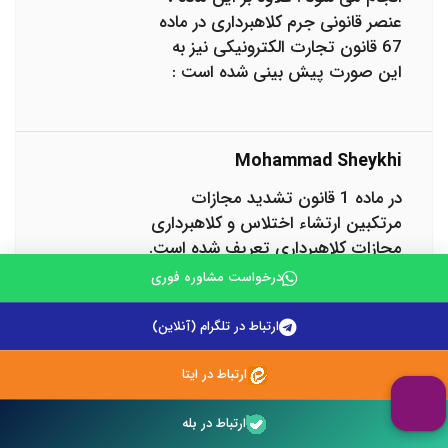
عنصر قانونی جرم کلاهبرداری در ماده
67 قانون تجارت الکترونیکی نیز به
این صورت پیش بینی شده است :
Mohammad Sheykhi
در ماده 1 قانون تشدید مجازات
مرتکبین ارتشاء اختلاس و کلاهبرداری
مجازات کلاهبرداری تعریف شده است.
در این ماده آمده است: " هر کس از
درخواست مشاوره فوری
راه حیله و تقلب مردم را به وجود
شرکتها یا تجارتخانه های یا کارخانه ها
ارتباط در تلگرام (آنلاین)
یا موسسات موهوم یا به داشتن
اموال و اختیارات واهی فریب دهد یا
ارتباط در ایتا
به امور غیر واقع امیدوار نماید یا از
حوادث و پیشامدهای غیر واقع
ارتباط در بله