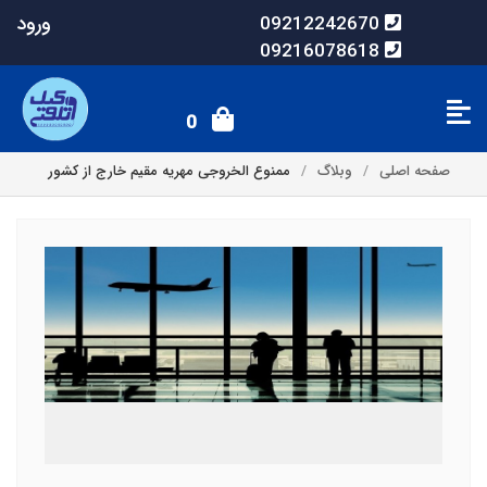
ورود
09212242670
09216078618
0
صفحه اصلی
وبلاگ
ممنوع الخروجی مهریه مقیم خارج از کشور