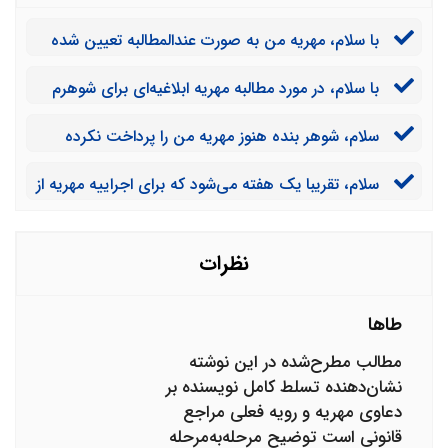
با سلام، مهریه من به صورت عندالمطالبه تعیین شده
است و همسرم تحت هیچ شرایطی زیر بار پرداخت مهریه
با سلام، در مورد مطالبه مهریه ابلاغیه‌ای برای شوهرم
نمی‌رود. برای این که مهریه را وصول کنم، از چه طریقی
صادر شده است که در مدت 10 روز فرصت دارد که برای
می‌توانم اقدام نمایم؟
سلام، شوهر بنده هنوز مهریه من را پرداخت نکرده
پرداخت مهریه اقدام کند. می‌خواستم بدانم که اگر مهریه را در
است و در این زمینه قصد دارد که از کشور فرار کند. آیا
این شرایط پرداخت نکند، برای وصول آن باید چه کاری
سلام، تقریبا یک هفته می‌شود که برای اجراییه مهریه از
می‌توانم به لحاظ قانونی او را ممنوع الخروج کنم؟
انجام بدهم؟
طریق اداره ثبت اقدام کردم. آیا علاوه بر این که اموال شوهر
برای پرداخت مهریه توقیف می‌شود، می‌توانم درخواست
ممنوع الخروج کردن همسر را بابت مهریه بدهم؟
نظرات
طاها
مطالب مطرح‌شده در این نوشته
نشان‌دهنده تسلط کامل نویسنده بر
دعاوی مهریه و رویه فعلی مراجع
قانونی است توضیح مرحله‌به‌مرحله