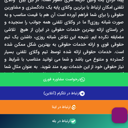
تلفنی امکان ارتباط با برترین وکلای پایه یک دادگستری و مشاورین
حقوقی را برای شما فراهم آورده است آن هم با قیمت مناسب و به
صورت شبانه روزی!! ما در وکلای تلفنی همه جوانب را سنجیده و
در راستای ارائه بهترین خدمات حقوقی در ایران از هیچ تلاشی
مضایقه نکرده ایم. نتیجه این تلاش شبانه روزی، داشتن یک تیم
حقوقی قوی و ارائه خدمات حقوقی به بهترین شکل ممکن شده
است. خدمات حقوقی ارائه شده توسط تیم وکلای تلفنی بسیار
گسترده و متنوع می باشد و شما می توانید متناسب با شرایط و
نیاز حقوقی خود از این خدمات بهره مند شوید. به عنوان مثال شما
کارمند هستید و در ساعت اداری امکان دریافت مشاوره حقوقی با
درخواست مشاوره فوری
وکیل ندارید. ولی هیچ جای نگرانی وجود ندارد شما می توانید در
هر ساعت از شبانه روز با برترین وکلای پایه یک دادگستری ما
ارتباط در تلگرام (آنلاین)
مشورت نمایید. یا اینکه شرایط خروج از منزل و مراجعه به دفتر
وکیل برای دریافت مشاوره حقوقی حضوری ندارید در این صورت
ارتباط در ایتا
نیز می توانید با شماره 09212242670 و یا 02147625900 تماس
بگیرید و از خدمات مشاوره حقوقی تلفنی ما بهره مند شوید.
ارتباط در بله
طبیعتا دریافت مشاوره حقوقی تلفنی مستلزم پرداخت حق