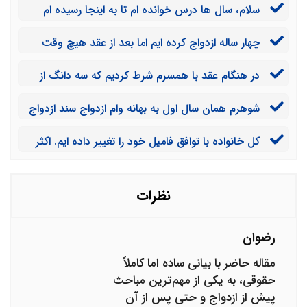
سلام، سال ها درس خوانده ام تا به اینجا رسیده ام
هیچ وقت طبق میل خودم زندگی نکرده ام. حالا خواستگار
چهار ساله ازدواج کرده ایم اما بعد از عقد هیچ وقت
دارم می خواهم حق طلاق داشته باشم آیا این موضوع بدون
سند ازدواج را نگاه نکردیم دیروز برای یک کار اداری متوجه
دردسر امکان پذیر است؟
در هنگام عقد با همسرم شرط کردیم که سه دانگ از
شدیم اسم زوجه اشتباهی درج شده است. چگونه می توانیم
اولین خانه ای که خریداری می کنیم به اسم من شود. بعد از
نسبت به تغییر آن اقدام کنیم؟
شوهرم همان سال اول به بهانه وام ازدواج سند ازدواج
یک سال توانستیم خانه را خریداری کنیم اما به دلیل اینکه در
را از خانواده ام گرفت اما برنگرداند. در حال حاضر نیز با
رهن بانک است تا پایان وام باید به اسم یک نفر باشد. چکار
کل خانواده با توافق فامیل خود را تغییر داده ایم. اکثر
مشکل مواجه شده ایم و من خانه پدرم زندگی می کنم. آیا
کنم؟
کارهای اداری مانند مدارس به درستی جلو رفت اما برای
می تواند با سند ازدواج برای من مشکلی ایجاد کند؟
تغییر فامیل در سند ازدواج با مشکل مواجه شده ایم دفتردار
همکاری نمی کند. باید چکار کنیم؟
نظرات
رضوان
مقاله حاضر با بیانی ساده اما کاملاً
حقوقی، به یکی از مهم‌ترین مباحث
پیش از ازدواج و حتی پس از آن