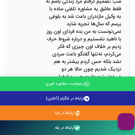
شب تصمیم گرفتم مرد زندگی باشم نه
فقط عاشق یه مشاوره تلفنی ساده با
یه وکیل مازندران باعث شد به بلوغی
برسم که سال‌ها تجربه شاید
نمی‌تونست به من بده فردای اون روز
با ناهید نشستیم و درباره شروط حرف
زدیم بر خلاف اون چیزی که فکر
می‌کردم، نه‌تنها گفتگو باعث سردی
نشد بلکه حس کردم بیشتر به هم
نزدیک شدیم چون حالا هر دو
می‌دونستیم داریم چی رو امضا
می‌کنیم و چه حقوقی داریم روز عقد
درخواست مشاوره فوری
وقتی عاقد شروع به خوندن شروط کرد
ارتباط در تلگرام (آنلاین)
و ناهید لبخند زد، دلم قرص شد حس
کردم که تصمیم درستی گرفتم و اینکه
ارتباط در ایتا
آرامش ناهید برام مهم بود حالا چند
ماه از اون روز گذشته ما هنوز گاهی با
ارتباط در بله
هم درباره اون مشاوره تلفنی صحبت