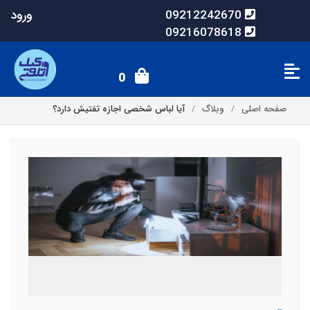
ورود
09212242670
09216078618
0
صفحه اصلی
وبلاگ
آیا لباس شخصی اجازه تفتیش دارد؟