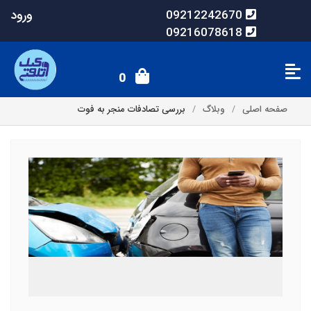
ورود
09212242670
09216078618
0
صفحه اصلی
وبلاگ
بررسی تصادفات منجر به فوت