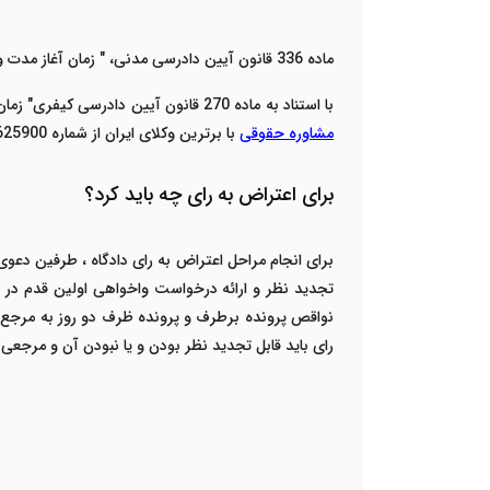
ماده 336 قانون آیین دادرسی مدنی، " زمان آغاز مدت و مهلت تجدید نظر خواهی از رای را از تاریخ ابلاغ یا انقضای مدت واخواهی میداند."
با استناد به ماده 270 قانون آیین دادرسی کیفری" زمان آغاز مدت و مهلت تجدید نظر خواهی از قرار های قابل اعتراض از تاریخ ابلاغ رای به خواهان، مدت 20 روز می باشد. شما می توانید از
مشاوره حقوقی
با برترین وکلای ایران از شماره 02147625900 استفاده نمایید.
برای اعتراض به رای چه باید کرد؟
برای انجام مراحل اعتراض به رای دادگاه ، طرفین دعوی و
تجدید نظر و ارائه درخواست واخواهی اولین قدم در 
نواقص پرونده برطرف و پرونده ظرف دو روز به مرجع تج
رای باید قابل تجدید نظر بودن و یا نبودن آن و مرجعی ک