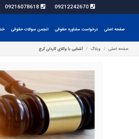
09216078618
09212242670
صفحه اصلی
درخواست مشاوره حقوقی
انجمن سوالات حقوقی
خد
صفحه اصلی
وبلاگ
آشنایی با وکلای کاردان کرج