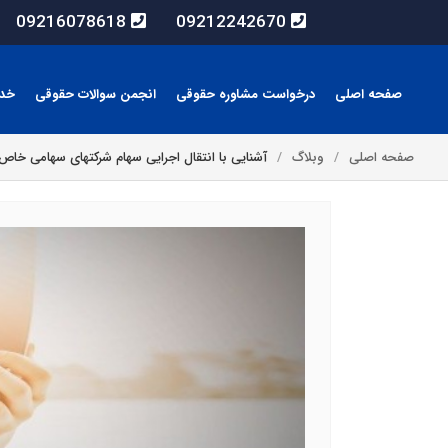
09216078618
09212242670
صفحه اصلی
درخواست مشاوره حقوقی
انجمن سوالات حقوقی
خد
صفحه اصلی
وبلاگ
آشنایی با انتقال اجرایی سهام شرکتهای سهامی خاص