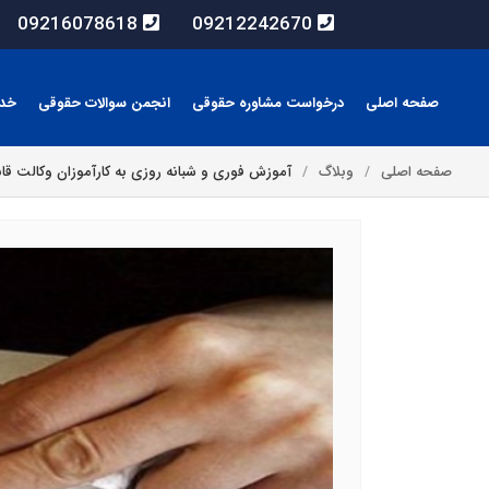
09216078618
09212242670
صفحه اصلی
درخواست مشاوره حقوقی
انجمن سوالات حقوقی
خد
صفحه اصلی
وبلاگ
آموزش فوری و شبانه روزی به کارآموزان وکالت قا