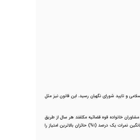
به تصویب مجلس شورای اسلامی و تایید شورای نگهبان رسید. این قانون نیز مثل
مشاوران خانواده قوه
قضائیه مکلفند هر سال از طریق
سازمان سنجش آموزش کشور نسبت به برگزاری آزمون پروانه وکالت اقدام نمایند. داوطلبانی که حداقل هفتاد درصد (۷۰%) امتیاز میانگین نمرات یک درصد (۱%) حائزان بالاترین امتیاز را