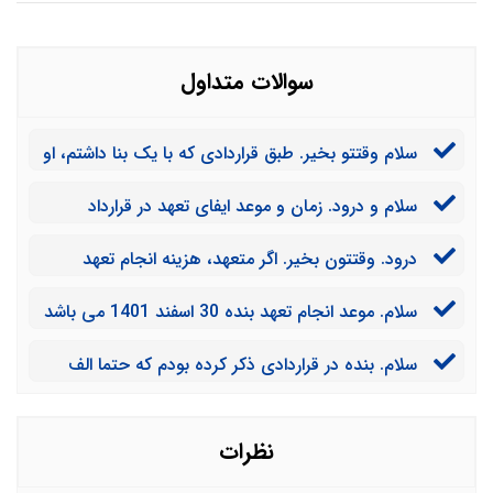
سوالات متداول
سلام وقتتو بخیر. طبق قراردادی که با یک بنا داشتم، او
باید خانه من را 6 ماهه تمام می کرد. اما نکرده است. کدام
سلام و درود. زمان و موعد ایفای تعهد در قرارداد
دادگاه باید دادخواست بدهم؟
مشخص است. آیا باز هم ارسال اظهارنامه ضروری است؟
درود. وقتتون بخیر. اگر متعهد، هزینه انجام تعهد
توسط شخص دیگر را قبول نکند چه اتفاقی می افتد؟
سلام. موعد انجام تعهد بنده 30 اسفند 1401 می باشد
که هنوز فرا نرسیده، آیا متعهدله می تواند از من شکایت
سلام. بنده در قراردادی ذکر کرده بودم که حتما الف
کند؟
خانه بنده را بسازد و تحویل دهد. اکنون وی به تعهد خود
عمل نکرده آیا می توان شخص دیگری را برای این کار
مشخص کرد؟
نظرات