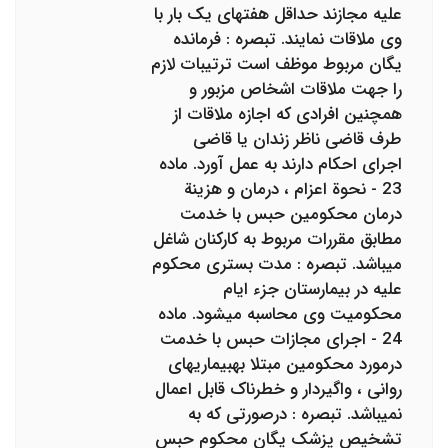
علیه مجازند حداقل هفته‎ای یک بار با
وی ملاقات نمایند. تبصره : فرمانده
یگان مربوط موظف است ترتیبات لازم
را جهت ملاقات اشخاص مزبور و
همچنین افرادی که اجازه ملاقات از
طرف قاضی ناظر زندان یا قاضی
اجرای احکام دارند به عمل آورد. ماده
23 - نحوة اعزام ، درمان و هزینة
درمان محکومین حبس با خدمت
مطابق مقررات مربوط به کارکنان شاغل
می‎باشد. تبصره : مدت بستری محکوم
علیه در بیمارستان جزء ایام
محکومیت وی محاسبه می‎شود. ماده
24 - اجرای مجازات حبس با خدمت
درمورد محکومین مبتلا به‎بیماریهای
روانی ، واگیردار و خطرناک قابل اعمال
نمی‎باشد. تبصره : درصورتی که به
تشخیص پزشک یگان محکوم حبس