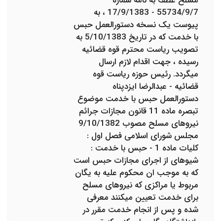
مسلح عطف به نامه شماره
55734/9/7 - 17/9/1383 ، به
پیوست یک نسخه دستورالعمل حبس
با خدمت که در تاریخ 5/10/1383 به
تصویب ریاست محترم قوه قضائیه
رسیده ، جهت اقدام لازم ارسال
می‎گردد. رئیس حوزه ریاست قوه
قضائیه - عبدالرضا ایزدپناه
دستورالعمل حبس با خدمت موضوع
تبصره ماده 11 قانون مجازات جرائم
نیروهای مسلح مصوب 9/10/1382
مجلس شورای اسلامی فصل اول :
کلیات ماده 1 - حبس با خدمت :
شیوه‎ای از اجرای مجازات حبس است
که به موجب ان محکوم علیه به یگان
مربوط یا مراکزی که نیروهای مسلح
برای خدمت تعیین می‎کنند معرفی
شده و پس از انجام خدمت مقرر در