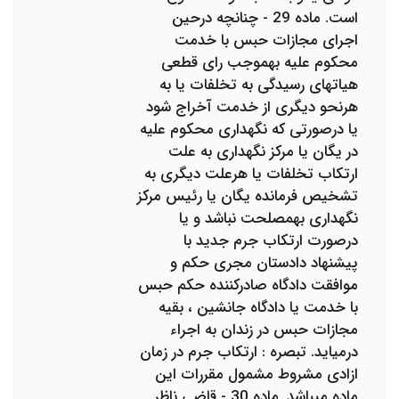
است. ماده 29 - چنانچه درحین
اجرای مجازات حبس با خدمت
محکوم علیه به‎موجب رای قطعی
هیاتهای رسیدگی به تخلفات یا به
هرنحو دیگری از خدمت آخراج شود
یا درصورتی که نگهداری محکوم علیه
در یگان یا مرکز نگهداری به علت
ارتکاب تخلفات یا هرعلت دیگری به
تشخیص فرمانده یگان یا رئیس مرکز
نگهداری به‎مصلحت نباشد و یا
درصورت ارتکاب جرم جدید با
پیشنهاد دادستان مجری حکم و
موافقت دادگاه صادرکننده حکم حبس
با خدمت یا دادگاه جانشین ، بقیه
مجازات حبس در زندان به اجراء
درمی‎اید. تبصره : ارتکاب جرم در زمان
ازادی مشروط مشمول مقررات این
ماده می‎باشد. ماده 30 - قاضی ناظر