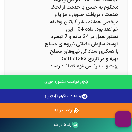
محکوم به حبس با خدمت از لحاظ
خدمت ، دریافت حقوق و مزایا و
مرخصی همانند سایر کارکنان وظیفه
خواهند بود. ماده 34 - این
دستورالعمل در 34 ماده و 7 تبصره
توسط سازمان قضائی نیروهای مسلح
با همکاری ستاد کل نیروهای مسلح
تهیه و در تاریخ 5/10/1383
به‎تصویب رئیس قوه قضائیه رسید.
درخواست مشاوره فوری
بهنام رحمانی فرد
ارتباط در تلگرام (آنلاین)
باسلام از مواردی که قبل از پاسخ به
سوال آیا حبس جزو خدمت سربازی
ارتباط در ایتا
محاسبه می شود، باید به آن پرداخت
موضوع معافیت از خدمت سربازی
ارتباط در بله