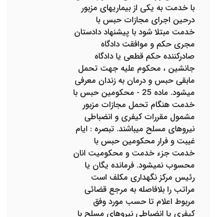
با خدمت به یکی از بیماریهای مزبور
درحین اجرای مجازات حبس با
خدمت مبتلا شود با پیشنهاد دادستان
مجری حکم و موافقت دادگاه
صادرکننده حکم قطعی یا دادگاه
جانشین ، محکوم علیه جهت تحمل
مابقی حبس و درمان به زندان معرفی
میشود. ماده 25 - محکومین حبس با
خدمت هنگام تحمل مجازات مزبور
مشمول مقررات کیفری و انضباطی
نیروهای مسلح می‎باشند. تبصره : ایام
غیبت و فرار محکومین حبس با
خدمت جزء خدمت و محکومیت انان
محسوب نمی‎شود. فرمانده یگان یا
رئیس مرکز نگهداری مکلف است
مراتب را بلافاصله به مرجع قضائی
مربوط اعلام تا حسب مورد وفق
کیفری یا انضباطی نیروهای مسلح با