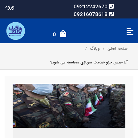
ورود
09212242670
09216078618
0
صفحه اصلی
وبلاگ
آیا حبس جزو خدمت سربازی محاسبه می شود؟