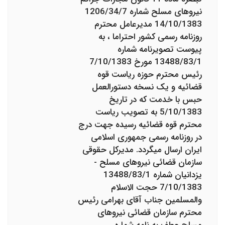
نیروهای مسلح شماره 1206/34/7
14/10/1383 مدیرعامل محترم
روزنامه رسمی کشور احتراما ، به
پیوست تصویرنامه شماره
13488/83/1 مورخ 7/10/1383
رئیس محترم حوزه ریاست قوه
قضائیه و یک نسخه دستورالعمل
حبس با خدمت که در تاریخ
5/10/1383 به تصویب ریاست
محترم قوه قضائیه رسیده جهت درج
در روزنامه رسمی جمهوری اسلامی
ایران ارسال می‎گردد. مدیرکل حقوقی
سازمان قضائی نیروهای مسلح -
یزدانیان شماره 13488/83/1
7/10/1383 حجت الاسلام
والمسلمین جناب آقای بهرامی رئیس
محترم سازمان قضائی نیروهای