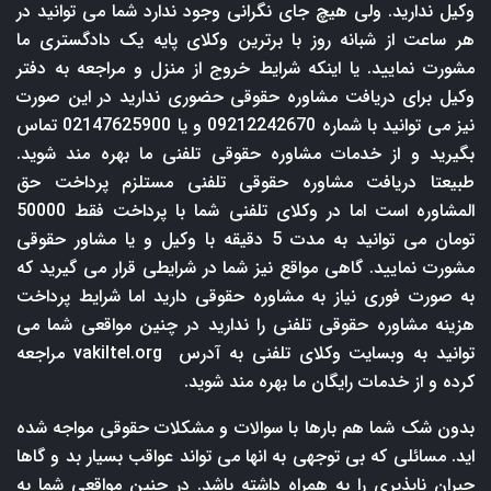
وکیل ندارید. ولی هیچ جای نگرانی وجود ندارد شما می توانید در
هر ساعت از شبانه روز با برترین وکلای پایه یک دادگستری ما
مشورت نمایید. یا اینکه شرایط خروج از منزل و مراجعه به دفتر
وکیل برای دریافت مشاوره حقوقی حضوری ندارید در این صورت
نیز می توانید با شماره 09212242670 و یا 02147625900 تماس
بگیرید و از خدمات مشاوره حقوقی تلفنی ما بهره مند شوید.
طبیعتا دریافت مشاوره حقوقی تلفنی مستلزم پرداخت حق
المشاوره است اما در وکلای تلفنی شما با پرداخت فقط 50000
تومان می توانید به مدت 5 دقیقه با وکیل و یا مشاور حقوقی
مشورت نمایید. گاهی مواقع نیز شما در شرایطی قرار می گیرید که
به صورت فوری نیاز به مشاوره حقوقی دارید اما شرایط پرداخت
هزینه مشاوره حقوقی تلفنی را ندارید در چنین مواقعی شما می
توانید به وبسایت وکلای تلفنی به آدرس
vakiltel.org
مراجعه
کرده و از خدمات رایگان ما بهره مند شوید.
بدون شک شما هم بارها با سوالات و مشکلات حقوقی مواجه شده
اید. مسائلی که بی توجهی به انها می تواند عواقب بسیار بد و گاها
جبران ناپذیری را به همراه داشته باشد. در چنین مواقعی شما به