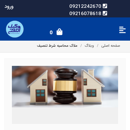
ورود
09212242670
09216078618
0
صفحه اصلی
وبلاگ
ملاک محاسبه شرط تنصیف