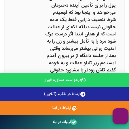
پول را برای تأمین آینده دخترمان
می‌خواهد و اینجا بود که فهمیدم
شرط تنصیف دارایی فقط یک ماده
حقوقی نیست بلکه تکه‌ای از عدالت
است که از همان ابتدا اگر درست درک
شود مرد را به تأمل بیشتر و زن را به
امنیت روانی بیشتر می‌رساند وقتی
بعد از جلسه دادگاه از در بیرون آمدم
ایستادم زیر تابلو عدالت و به خودم
گفتم کاش زودتر با مشاوره حقوقی
عادلانه آشنا شده بودم تا زودتر فهمیده
درخواست مشاوره فوری
بودم که عشق و اعتماد باید پشتوانه
قانونی هم داشته باشند و امروز هر
ارتباط در تلگرام (آنلاین)
مردی را می‌بینم که می‌خواهد ازدواج
کند به او می‌گویم برو با یک وکیل
ارتباط در ایتا
باسواد مشورت کن برو مطلبی بخوان
درباره تنصیف دارایی برو به سایت
ارتباط در بله
وکیل‌تل که من بعد از دادگاهم با آن