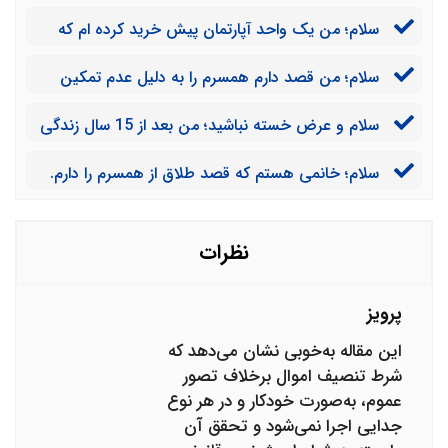
آپارتمان و یک باغ در اطراف تهران بدست آورده ام و آن ها
سلام؛ من یک واحد آپارتمان پیش خرید کرده ام که
را به نام دختر 5 سالم کردم. الان که می‌خواهم همسرم را
هنوز سند رسمی ندارد. آیا همسرم می‌تواند این آپارتمان را
طلاق بدهم آیا این اموال باید نصف شوند؟
سلام؛ من قصد دارم همسرم را به دلیل عدم تمکین
هم برای تنصیف به دادگاه معرفی کند؟
طلاق بدهم. منتهی ایشان در دادگاه و شورای حل اختلاف
سلام و عرض خسته نباشید؛ من بعد از 15 سال زندگی
می‌گویند به خانه مشترک باز خواهند گشت و پشت سر حرف
مشترک تصمیم دارم همسرم را طلاق بدهم. در طول این
خود را قبول نمی‌کنند. به همین دلیل من نمی‌توانم دلیل
سلام؛ خانمی هستم که قصد طلاق از همسرم را دارم.
زندگی هم فقط یک آپارتمان 90 متری خریده ام که در آن
خودم را ثابت کنم. در این صورت تنصیف اموال اتفاق خواهد ا
سوالم این است آیا می‌توانم با اثبات عسر و حرج از شرط
زندگی می‌کنم، آیا این آپارتمان هم در تنصیف ملاک قرار
تنصیف اموال استفاده کنم؟
خواهد گرفت یا نه؟
نظرات
پرویز
این مقاله به‌خوبی نشان می‌دهد که
شرط تنصیف اموال برخلاف تصور
عموم، به‌صورت خودکار و در هر نوع
جدایی اجرا نمی‌شود و تحقق آن