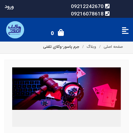
ورود
09212242670
09216078618
0
صفحه اصلی
وبلاگ
جرم پاسور-وکلای تلفنی