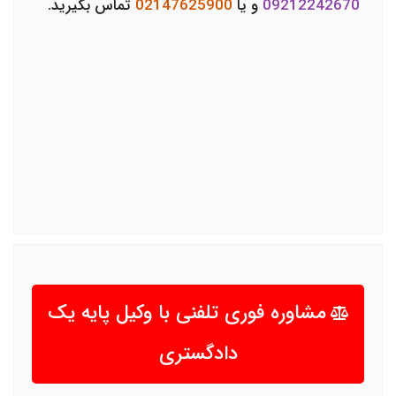
09212242670
و یا
02147625900
تماس بگیرید.
مشاوره فوری تلفنی با وکیل پایه یک
دادگستری