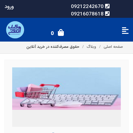
ورود
09212242670
09216078618
0
صفحه اصلی
وبلاگ
حقوق مصرف‌کننده در خرید آنلاین