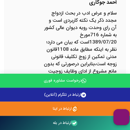
احمد جوکاری
سلام و عرض ادب در بحث ازدواج
مجدد ذکر یک نکته کاربردی است و
آن رای وحدت رویه دیوان عالی کشور
به شماره 716مورخ
1389/07/20است که بیان می دارد؛
نظر به اینکه مطابق ماده 1108قانون
مدنی تمکین از زوج تکلیف قانونی
زوجه است،بنابراین درصورتی که بدون
مانع مشروع از ادای وظایف زوجیت
امتناع و زوج این امر را در دادگاه
درخواست مشاوره فوری
اثبات و با اخذ اجازه از دادگاه همسر
دیگری اختیار نماید،وکالت زوجه از
ارتباط در تلگرام (آنلاین)
زوج در طلاق که به حکم ماده
1119قانون مدنی ضمن عقد نکاح
ارتباط در ایتا
شرط و مراتب در سند ازدواج ذیل
بند(ب) شرایط ضمن عقد در ردیف
ارتباط در بله
12قید گردیده،محقق و قابل اعمال