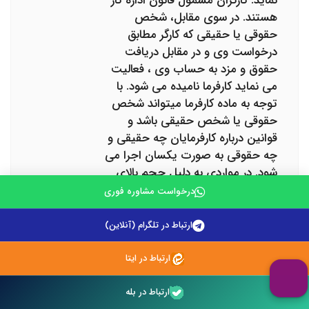
نماید. کارگران مشمول قانون اداره کار
هستند. در سوی مقابل، شخص
حقوقی یا حقیقی که کارگر مطابق
درخواست وی و در مقابل دریافت
حقوق و مزد به حساب وی ، فعالیت
می نماید کارفرما نامیده می شود. با
توجه به ماده کارفرما میتواند شخص
حقوقی یا شخص حقیقی باشد و
قوانین درباره کارفرمایان چه حقیقی و
چه حقوقی به صورت یکسان اجرا می
شود. در مواردی به دلیل حجم بالای
مشغله و فعالیت های زیاد در رابطه با
درخواست مشاوره فوری
کارگاه و امور کارگران، کارفرما تصمیم
می گیرد قسمتی از مسئولیت ها را بر
ارتباط در تلگرام (آنلاین)
عهده دیگران بگذارد. کلیه کسانی که در
کارگاه مسئول هستند مانند مدیران و
ارتباط در ایتا
مسئولان به نوعی نمایندگان کارفرما به
حساب می آیند. تمامی تعهداتی که
ارتباط در بله