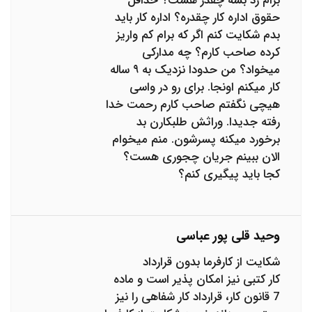
برام رد بشه چقدر هست؟ حداقل
حقوق اداره کار چقدره؟ اداره کار باید
بدم شکایت کنم اگر که برام کم واریز
کرده صاحب کارم؟ چه مدارکی
میخواد؟ من حدودا نزدیک به ۹ ساله
کار میکنم اونجا. برای رو در واسی
هیچی نگفتم صاحب کارم رحمت خدا
رفته جدیدا. وراثش طلبکارن بد
برخورد میکنه پسرشون. منم میخوام
الان ببینم جریان چجوری هست؟
کجا باید پیگیری کنم؟
وحید قلی پور عباسی
شکایت از کارفرما بدون قرارداد
کار کتبی نیز امکان پذیر است و ماده
7 قانون کار، قرارداد کار شفاهی را نیز