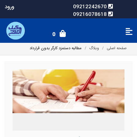
ورود
09212242670
09216078618
0
صفحه اصلی
وبلاگ
مطالبه دستمزد کارگر بدون قرارداد