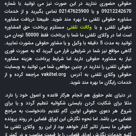
حقوقی حضوری ندارید در این صورت نیز می توانید با شماره
09212242670 و یا 02147625900 تماس بگیرید و از خدمات
مشاوره حقوقی تلفنی ما بهره مند شوید. طبیعتا دریافت مشاوره
حقوقی تلفنی و یا
وکالت تلفنی
مستلزم پرداخت حق المشاوره
است اما در وکلای تلفنی ما شما با پرداخت فقط 50000 تومان می
توانید به مدت 5 دقیقه با وکیل و یا مشاور حقوقی مشورت نمایید.
گاهی مواقع نیز شما در شرایطی قرار می گیرید که به صورت فوری
نیاز به مشاوره حقوقی دارید اما شرایط پرداخت هزینه مشاوره
حقوقی تلفنی را ندارید در چنین مواقعی شما می توانید به وبسایت
حقوقی وکلای تلفنی به آدرس
vakiltel.org
مراجعه کرده و از
خدمات رایگان ما بهره مند شوید.
در دنیای علم حقوق هم انجام هرکار قاعده و اصول خود را دارد.
مثلا برای شکایت کردن بایستی شکوائیه تنطیم گردد و یا برای
شروع هر دعوی حقوقی اولین گام تقدیم دادخواست به مراجع
قضایی می باشد. اما نحوه نگارش این اوراق قضایی در روند پرونده
حقوقی ما بسیار تاثیر گذار خواهد بود از این رو وکلای تلفنی ما
کلیه خدمات نگارش اوراق قضایی را با قیمت مناسب و در کمتر از