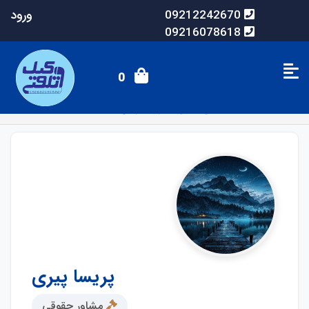
ورود
09212242670
09216078618
0
صفحه اصلی
وکلای آنلاین
پریسا پیری
پریسا پیری
مشاور حقوقی