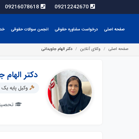
09216078618
09212242670
صفحه اصلی
درخواست مشاوره حقوقی
انجمن سوالات حقوقی
خد
صفحه اصلی
وکلای آنلاین
دکتر الهام جاویدانی
دکتر الهام ج
وکیل پایه یک 
تحصیلا