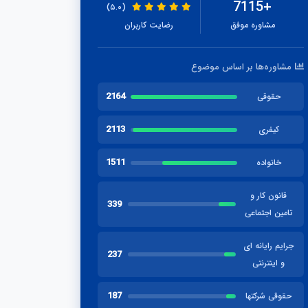
+7115
(۵.۰)
مشاوره موفق
رضایت کاربران
مشاوره‌ها بر اساس موضوع
2164
حقوقی
2113
کیفری
1511
خانواده
قانون کار و
339
تامین اجتماعی
جرایم رایانه ای
237
و اینترنتی
187
حقوقی شرکتها