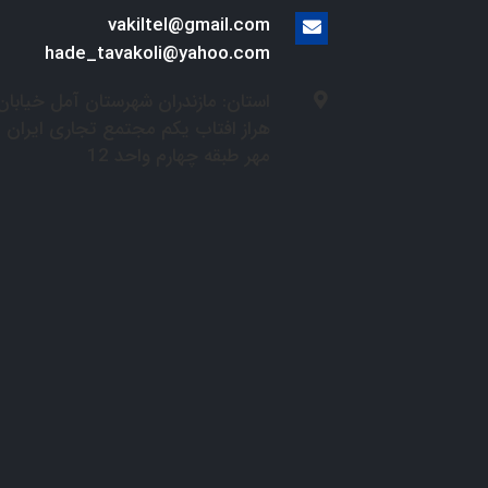
vakiltel@gmail.com
hade_tavakoli@yahoo.com
استان: مازندران شهرستان آمل خیابان
هراز افتاب یکم مجتمع تجاری ایران
مهر طبقه چهارم واحد 12