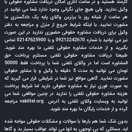
کارمند هستید و در ساعت اداری امکان دریافت مشاوره حقوقی با
وکیل ندارید. ولی هیچ جای نگرانی وجود ندارد شما می توانید در
هر ساعت از شبانه روز با برترین وکلای پایه یک دادگستری ما
مشورت نمایید. یا اینکه شرایط خروج از منزل و مراجعه به دفتر
وکیل برای دریافت مشاوره حقوقی حضوری ندارید در این صورت
نیز می توانید با شماره 09212242670 و یا 02147625900 تماس
بگیرید و از خدمات مشاوره حقوقی تلفنی ما بهره مند شوید.
طبیعتا دریافت مشاوره حقوقی تلفنی مستلزم پرداخت حق
المشاوره است اما در وکلای تلفنی شما با پرداخت فقط 50000
تومان می توانید به مدت 5 دقیقه با وکیل و یا مشاور حقوقی
مشورت نمایید. گاهی مواقع نیز شما در شرایطی قرار می گیرید که
به صورت فوری نیاز به مشاوره حقوقی دارید اما شرایط پرداخت
هزینه مشاوره حقوقی تلفنی را ندارید در چنین مواقعی شما می
توانید به وبسایت وکلای تلفنی به آدرس
vakiltel.org
مراجعه
کرده و از خدمات رایگان ما بهره مند شوید.
بدون شک شما هم بارها با سوالات و مشکلات حقوقی مواجه شده
اید. مسائلی که بی توجهی به انها می تواند عواقب بسیار بد و گاها