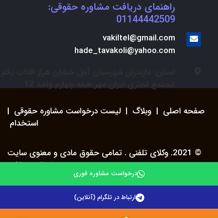
راهنمای دریافت مشاوره حقوقی:
01144442509
vakiltel@gmail.com
hade_tavakoli@yahoo.com
استان: مازندران شهرستان آمل خیابان هراز افتاب یکم
مجتمع تجاری ایران مهر طبقه چهارم واحد 12
صفحه اصلی
|
وبلاگ
|
لیست درخواست مشاوره حقوقی
|
استخدام
© 2021. وکلای تلفنی . تمامی حقوق مادی و معنوی سایت
محفوظ می باشد.
درخواست مشاوره فوری
ارتباط در تلگرام (آنلاین)