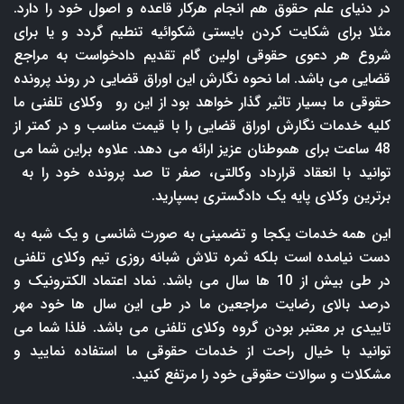
در دنیای علم حقوق هم انجام هرکار قاعده و اصول خود را دارد.
مثلا برای شکایت کردن بایستی شکوائیه تنطیم گردد و یا برای
شروع هر دعوی حقوقی اولین گام تقدیم دادخواست به مراجع
قضایی می باشد. اما نحوه نگارش این اوراق قضایی در روند پرونده
حقوقی ما بسیار تاثیر گذار خواهد بود از این رو وکلای تلفنی ما
کلیه خدمات نگارش اوراق قضایی را با قیمت مناسب و در کمتر از
48 ساعت برای هموطنان عزیز ارائه می دهد. علاوه براین شما می
توانید با انعقاد قرارداد وکالتی، صفر تا صد پرونده خود را به
برترین وکلای پایه یک دادگستری بسپارید.
این همه خدمات یکجا و تضمینی به صورت شانسی و یک شبه به
دست نیامده است بلکه ثمره تلاش شبانه روزی تیم وکلای تلفنی
در طی بیش از 10 ها سال می باشد. نماد اعتماد الکترونیک و
درصد بالای رضایت مراجعین ما در طی این سال ها خود مهر
تاییدی بر معتبر بودن گروه وکلای تلفنی می باشد. فلذا شما می
توانید با خیال راحت از خدمات حقوقی ما استفاده نمایید و
مشکلات و سوالات حقوقی خود را مرتفع کنید.