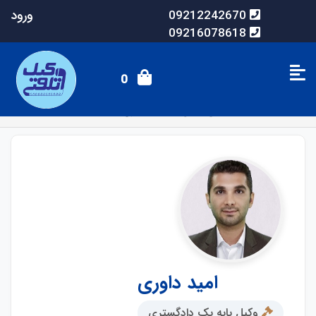
ورود
09212242670
09216078618
0
صفحه اصلی
وکلای آنلاین
امید داوری
امید داوری
وکیل پایه یک دادگستری