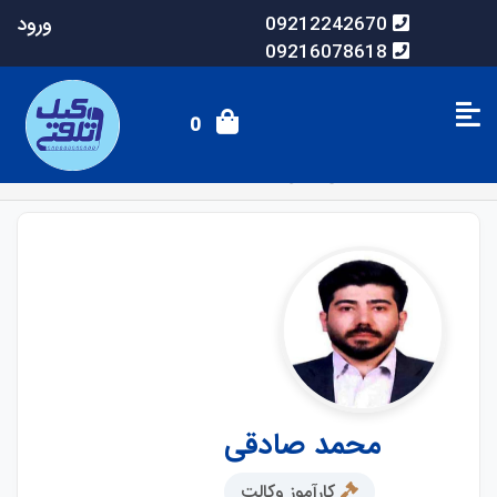
ورود
09212242670
09216078618
0
صفحه اصلی
وکلای آنلاین
محمد صادقی
محمد صادقی
کارآموز وکالت