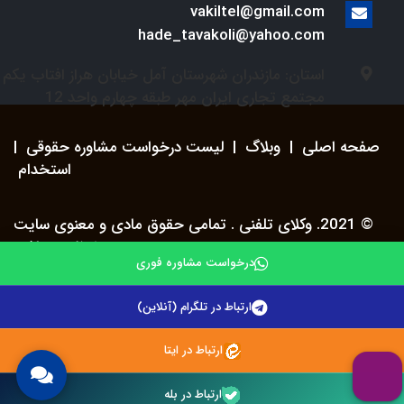
vakiltel@gmail.com
hade_tavakoli@yahoo.com
استان: مازندران شهرستان آمل خیابان هراز افتاب یکم
مجتمع تجاری ایران مهر طبقه چهارم واحد 12
صفحه اصلی
|
وبلاگ
|
لیست درخواست مشاوره حقوقی
|
استخدام
© 2021. وکلای تلفنی . تمامی حقوق مادی و معنوی سایت
محفوظ می باشد.
درخواست مشاوره فوری
ارتباط در تلگرام (آنلاین)
ارتباط در ایتا
ارتباط در بله