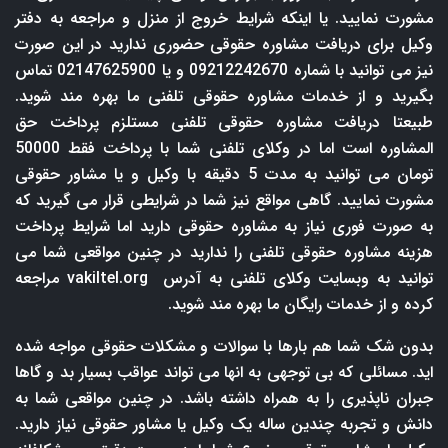
مشورت نمایید. یا اینکه شرایط خروج از منزل و مراجعه به دفتر
وکیل برای دریافت مشاوره حقوقی حضوری ندارید در این صورت
نیز می توانید با شماره 09212242670 و یا 02147625900 تماس
بگیرید و از خدمات مشاوره حقوقی تلفنی ما بهره مند شوید.
طبیعتا دریافت مشاوره حقوقی تلفنی مستلزم پرداخت حق
المشاوره است اما در وکلای تلفنی شما با پرداخت فقط 50000
تومان می توانید به مدت 5 دقیقه با وکیل و یا مشاور حقوقی
مشورت نمایید. گاهی مواقع نیز شما در شرایطی قرار می گیرید که
به صورت فوری نیاز به مشاوره حقوقی دارید اما شرایط پرداخت
هزینه مشاوره حقوقی تلفنی را ندارید در چنین مواقعی شما می
توانید به وبسایت وکلای تلفنی به آدرس
vakiltel.org
مراجعه
کرده و از خدمات رایگان ما بهره مند شوید.
بدون شک شما هم بارها با سوالات و مشکلات حقوقی مواجه شده
اید. مسائلی که بی توجهی به انها می تواند عواقب بسیار بد و گاها
جبران ناپذیری را به همراه داشته باشد. در چنین مواقعی شما به
دانش و تجربه چندین ساله یک وکیل یا مشاور حقوقی نیاز دارید.