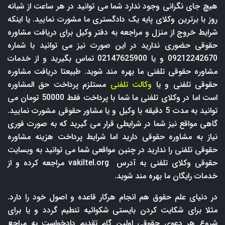
هیچ جای نگرانی وجود ندارد شما می توانید در هر ساعت از شبانه
روز با برترین وکلای پایه یک دادگستری ما مشورت نمایید. یا اینکه
شرایط خروج از منزل و مراجعه به دفتر وکیل برای دریافت مشاوره
حقوقی حضوری ندارید در این صورت نیز می توانید با شماره
09212242670 و یا 02147625900 تماس بگیرید و از خدمات
مشاوره حقوقی تلفنی ما بهره مند شوید. طبیعتا دریافت مشاوره
حقوقی تلفنی و یا
وکالت تلفنی
مستلزم پرداخت حق المشاوره
است اما در وکلای تلفنی ما شما با پرداخت فقط 50000 تومان می
توانید به مدت 5 دقیقه با وکیل و یا مشاور حقوقی مشورت نمایید.
گاهی مواقع نیز شما در شرایطی قرار می گیرید که به صورت فوری
نیاز به مشاوره حقوقی دارید اما شرایط پرداخت هزینه مشاوره
حقوقی تلفنی را ندارید در چنین مواقعی شما می توانید به وبسایت
حقوقی وکلای تلفنی به آدرس
vakiltel.org
مراجعه کرده و از
خدمات رایگان ما بهره مند شوید.
در دنیای علم حقوق هم انجام هرکار قاعده و اصول خود را دارد.
مثلا برای شکایت کردن بایستی شکوائیه تنطیم گردد و یا برای
شروع هر دعوی حقوقی اولین گام تقدیم دادخواست به مراجع