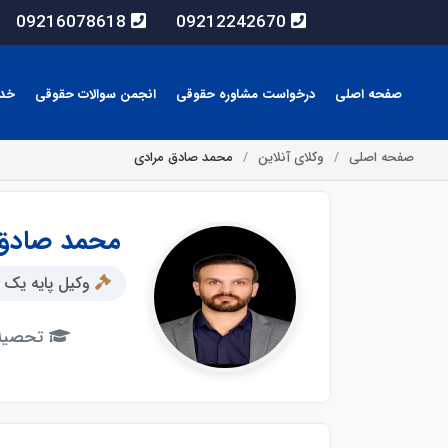
09216078618
09212242670
صفحه اصلی
درخواست مشاوره حقوقی
انجمن سوالات حقوقی
خد
صفحه اصلی
وکلای آنلاین
محمد صادق مرادی
محمد صادق
وکیل پایه یک 
تحصیلا