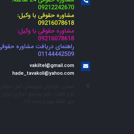
09212242670
مشاوره حقوقی با وکیل:
09216078618
مشاوره حقوقی با وکیل:
09216078618
راهنمای دریافت مشاوره حقوقی
01144442509
vakiltel@gmail.com
hade_tavakoli@yahoo.com
استان: مازندران شهرستان آمل خیابان
هراز افتاب یکم مجتمع تجاری ایران
مهر طبقه چهارم واحد 12