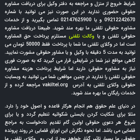
شرایط خروج از منزل و مراجعه به دفتر وکیل برای دریافت مشاوره
حقوقی حضوری ندارید در این صورت نیز می توانید با شماره
09212242670 و یا 02147625900 تماس بگیرید و از خدمات
مشاوره حقوقی تلفنی ما بهره مند شوید. طبیعتا دریافت مشاوره
حقوقی تلفنی و یا
وکالت تلفنی
مستلزم پرداخت حق المشاوره
است اما در وکلای تلفنی ما شما با پرداخت فقط 50000 تومان می
توانید به مدت 5 دقیقه با وکیل و یا مشاور حقوقی مشورت نمایید.
گاهی مواقع نیز شما در شرایطی قرار می گیرید که به صورت فوری
نیاز به مشاوره حقوقی دارید اما شرایط پرداخت هزینه مشاوره
حقوقی تلفنی را ندارید در چنین مواقعی شما می توانید به وبسایت
حقوقی وکلای تلفنی به آدرس
vakiltel.org
مراجعه کرده و از
خدمات رایگان ما بهره مند شوید.
در دنیای علم حقوق هم انجام هرکار قاعده و اصول خود را دارد.
مثلا برای شکایت کردن بایستی شکوائیه تنطیم گردد و یا برای
شروع هر دعوی حقوقی اولین گام تقدیم دادخواست به مراجع
قضایی می باشد. اما نحوه نگارش این اوراق قضایی در روند پرونده
حقوقی ما بسیار تاثیر گذار خواهد بود از این رو وکلای تلفنی ما