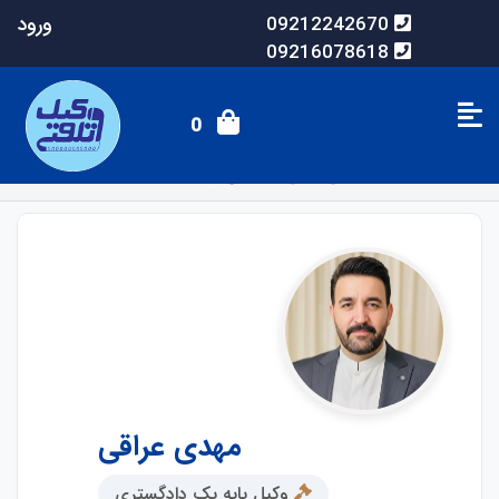
ورود
09212242670
09216078618
0
صفحه اصلی
وکلای آنلاین
مهدی عراقی
مهدی عراقی
وکیل پایه یک دادگستری