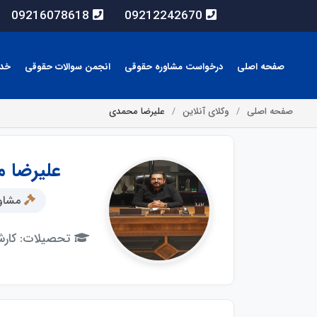
09216078618
09212242670
صفحه اصلی
درخواست مشاوره حقوقی
انجمن سوالات حقوقی
خد
صفحه اصلی
وکلای آنلاین
علیرضا محمدی
علیرضا 
مشاور
تحصیلات: کارش