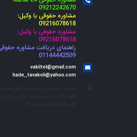
09212242670
مشاوره حقوقی با وکیل:
09216078618
مشاوره حقوقی با وکیل:
09216078618
راهنمای دریافت مشاوره حقوقی
01144442509
vakiltel@gmail.com
hade_tavakoli@yahoo.com
استان: مازندران شهرستان آمل خیابان
هراز افتاب یکم مجتمع تجاری ایران
مهر طبقه چهارم واحد 12