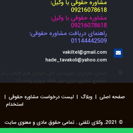
مشاوره حقوقی با وکیل:
09216078618
مشاوره حقوقی با وکیل:
09216078618
راهنمای دریافت مشاوره حقوقی:
01144442509
vakiltel@gmail.com
hade_tavakoli@yahoo.com
استان: مازندران شهرستان آمل خیابان هراز افتاب یکم
مجتمع تجاری ایران مهر طبقه چهارم واحد 12
صفحه اصلی
|
وبلاگ
|
لیست درخواست مشاوره حقوقی
|
استخدام
© 2021. وکلای تلفنی . تمامی حقوق مادی و معنوی سایت
محفوظ می باشد.