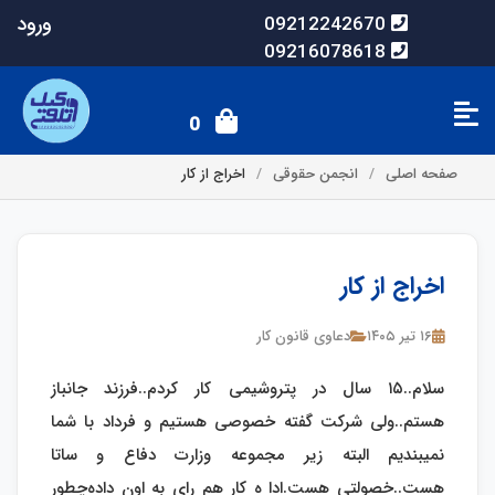
ورود
09212242670
09216078618
0
صفحه اصلی
انجمن حقوقی
اخراج از کار
اخراج از کار
۱۶ تیر ۱۴۰۵
دعاوی قانون کار
سلام..۱۵ سال در پتروشیمی کار کردم..فرزند جانباز
هستم..ولی شرکت گفته خصوصی هستیم و فرداد با شما
نمیبندیم البته زیر مجموعه وزارت دفاع و ساتا
هست..خصولتی هست.‌ادا ه کار هم رای به اون داده‌‌چطور