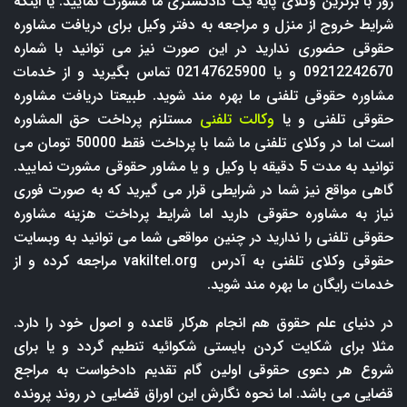
روز با برترین وکلای پایه یک دادگستری ما مشورت نمایید. یا اینکه
شرایط خروج از منزل و مراجعه به دفتر وکیل برای دریافت مشاوره
حقوقی حضوری ندارید در این صورت نیز می توانید با شماره
09212242670 و یا 02147625900 تماس بگیرید و از خدمات
مشاوره حقوقی تلفنی ما بهره مند شوید. طبیعتا دریافت مشاوره
حقوقی تلفنی و یا
وکالت تلفنی
مستلزم پرداخت حق المشاوره
است اما در وکلای تلفنی ما شما با پرداخت فقط 50000 تومان می
توانید به مدت 5 دقیقه با وکیل و یا مشاور حقوقی مشورت نمایید.
گاهی مواقع نیز شما در شرایطی قرار می گیرید که به صورت فوری
نیاز به مشاوره حقوقی دارید اما شرایط پرداخت هزینه مشاوره
حقوقی تلفنی را ندارید در چنین مواقعی شما می توانید به وبسایت
حقوقی وکلای تلفنی به آدرس
vakiltel.org
مراجعه کرده و از
خدمات رایگان ما بهره مند شوید.
در دنیای علم حقوق هم انجام هرکار قاعده و اصول خود را دارد.
مثلا برای شکایت کردن بایستی شکوائیه تنطیم گردد و یا برای
شروع هر دعوی حقوقی اولین گام تقدیم دادخواست به مراجع
قضایی می باشد. اما نحوه نگارش این اوراق قضایی در روند پرونده