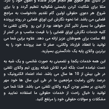
در دنیای علم حقوق هم انجام هرکار قاعده و اصول خود را دارد.
مثلا برای شکایت کردن بایستی شکوائیه تنطیم گردد و یا برای
شروع هر دعوی حقوقی اولین گام تقدیم دادخواست به مراجع
قضایی می باشد. اما نحوه نگارش این اوراق قضایی در روند پرونده
حقوقی ما بسیار تاثیر گذار خواهد بود از این رو وکلای تلفنی ما
کلیه خدمات نگارش اوراق قضایی را با قیمت مناسب و در کمتر از
48 ساعت برای هموطنان عزیز ارائه می دهد. علاوه براین شما می
توانید با انعقاد قرارداد وکالتی، صفر تا صد پرونده خود را به
برترین وکلای پایه یک دادگستری بسپارید.
این همه خدمات یکجا و تضمینی به صورت شانسی و یک شبه به
دست نیامده است بلکه ثمره تلاش شبانه روزی تیم وکلای تلفنی
در طی بیش از 10 ها سال می باشد. نماد اعتماد الکترونیک و
درصد بالای رضایت مراجعین ما در طی این سال ها خود مهر
تاییدی بر معتبر بودن گروه وکلای تلفنی می باشد. فلذا شما می
توانید با خیال راحت از خدمات حقوقی ما استفاده نمایید و
مشکلات و سوالات حقوقی خود را مرتفع کنید.