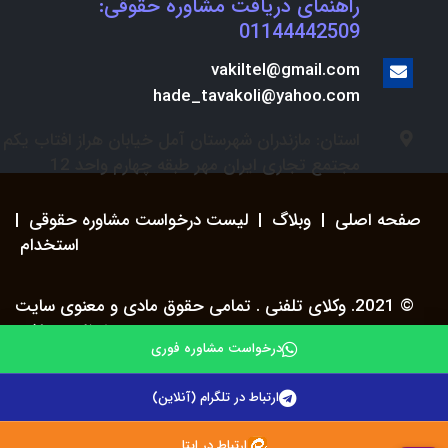
راهنمای دریافت مشاوره حقوقی:
01144442509
vakiltel@gmail.com
hade_tavakoli@yahoo.com
استان: مازندران شهرستان آمل خیابان هراز افتاب یکم
مجتمع تجاری ایران مهر طبقه چهارم واحد 12
صفحه اصلی
|
وبلاگ
|
لیست درخواست مشاوره حقوقی
|
استخدام
© 2021. وکلای تلفنی . تمامی حقوق مادی و معنوی سایت
محفوظ می باشد.
درخواست مشاوره فوری
ارتباط در تلگرام (آنلاین)
ارتباط در ایتا